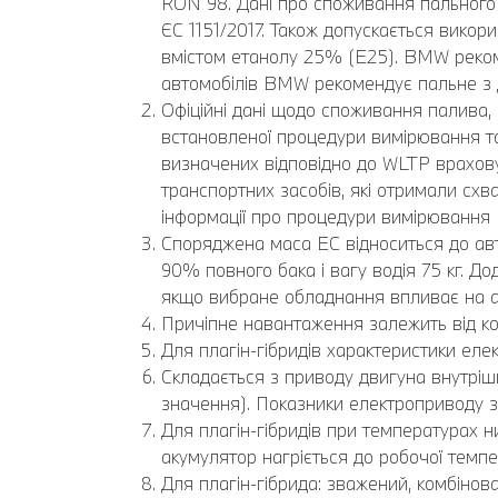
RON 98. Дані про споживання пального 
ЄС 1151/2017. Також допускається вико
вмістом етанолу 25% (E25). BMW реком
автомобілів BMW рекомендує пальне з
Офіційні дані щодо споживання палива, 
встановленої процедури вимірювання та 
визначених відповідно до WLTP врахову
транспортних засобів, які отримали схва
інформації про процедури вимірювання
Споряджена маса EC відноситься до авт
90% повного бака і вагу водія 75 кг. 
якщо вибране обладнання впливає на а
Причіпне навантаження залежить від ко
Для плагін-гібридів характеристики еле
Складається з приводу двигуна внутріш
значення). Показники електроприводу з
Для плагін-гібридів при температурах н
акумулятор нагріється до робочої темпе
Для плагін-гібрида: зважений, комбіно