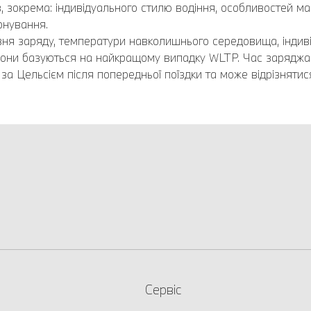
в, зокрема: індивідуального стилю водіння, особливостей м
онування.
івня заряду, температури навколишнього середовища, індив
азони базуються на найкращому випадку WLTP. Час заряджа
а Цельсієм після попередньої поїздки та може відрізнятис
Сервіс