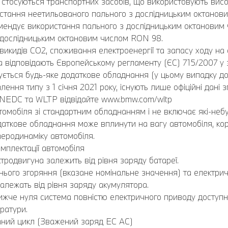
стосуються транспортних засобів, що використовують висок
ристання неетильованого пального з дослідницьким октано
ендує використання пального з дослідницьким октановим
 дослідницьким октановим числом RON 98.
викидів CO2, споживання електроенергії та запасу ходу на 
відповідають Європейському регламенту (ЄС) 715/2007 у за
ється будь-яке додаткове обладнання (у цьому випадку до
лення типу з 1 січня 2021 року, існують лише офіційні дані
 NEDC та WLTP відвідайте www.bmw.com/wltp
омобіля зі стандартним обладнанням і не включає які-небу
Додаткове обладнання може вплинути на вагу автомобіля, ко
еродинаміку автомобіля.
мплектації автомобіля
ктродвигуна залежить від рівня заряду батареї.
нього згоряння (вказане номінальне значення) та електри
алежать від рівня заряду акумулятора.
ижче нуля система повністю електричного приводу доступна 
ратури.
ваний цикл (Зважений заряд EC AC)