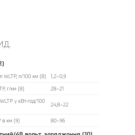
ИД.
2)
л WLTP, л/100 км (8)
1,2–0,9
P, г/км (8)
28–21
 WLTP у кВт-год/100
24,8–22
 в км (9)
80–96
тний/48 вольт, заряджання (10)