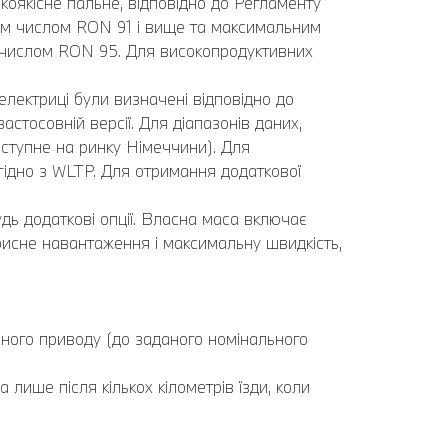
оякісне пальне, відповідно до Регламенту
вим числом RON 91 і вище та максимальним
 числом RON 95. Для високопродуктивних
електриці були визначені відповідно до
стосовній версії. Для діапазонів даних,
ступне на ринку Німеччини). Для
 згідно з WLTP. Для отримання додаткової
дь додаткові опції. Власна маса включає
рисне навантаження і максимальну швидкість,
чного приводу (до заданого номінального
лише після кількох кілометрів їзди, коли