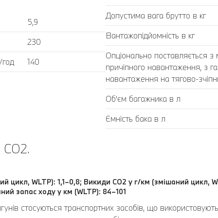
Допустима вага брутто в кг
5,9
Вантажопідйомність в кг
230
Опціонально поставляється з
/год
140
причіпного навантаження, з г
навантаження на тягово-зчіпний
Об'єм багажника в л
Ємність бака в л
 CO2.
ий цикл, WLTP): 1,1–0,8; Викиди CO2 у г/км (змішаний цикл, W
ний запас ходу у км (WLTP): 84–101
игунів стосуються транспортних засобів, що використовуют