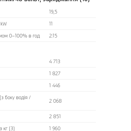
19,5
 kW
11
мом 0–100% в год
2:15
4 713
1 827
1 446
 боку водія /
2 068
2 851
 кг (3)
1 960