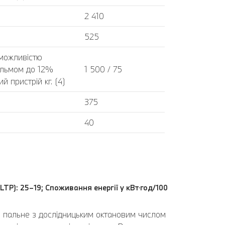
2 410
525
 можливістю
альмом до 12%
1 500 / 75
 пристрій кг. (4)
375
40
LTP): 25–19; Споживання енергії у кВт⋅год/100
ь пальне з дослідницьким октановим числом