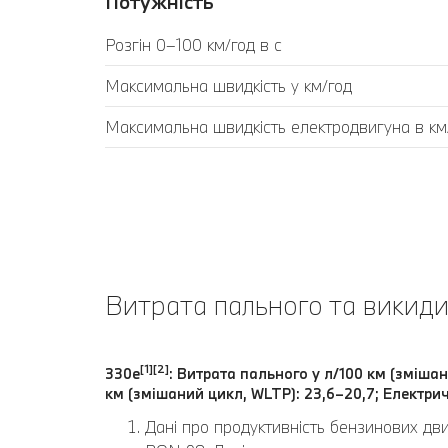
Потужність
Розгін 0–100 км/год в с
Максимальна швидкість у км/год
Максимальна швидкість електродвигуна в км
Витрата пального та викиди
[1][2]
330e
: Витрата пального у л/100 км (змішан
км (змішаний цикл, WLTP): 23,6–20,7; Електрич
Дані про продуктивність бензинових дв