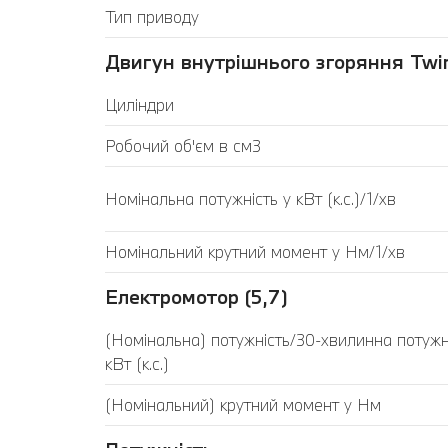
Тип приводу
Двигун внутрішнього згоряння Twin
Циліндри
Робочий об'єм в см3
Номінальна потужність у кВт (к.с.)/1/хв
Номінальний крутний момент у Нм/1/хв
Електромотор (5,7)
(Номінальна) потужність/30-хвилинна потужн
кВт (к.с.)
(Номінальний) крутний момент у Нм