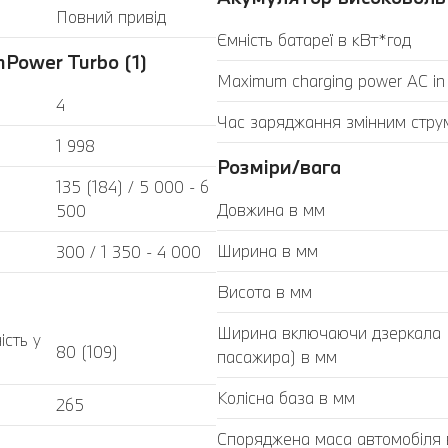
Повний привід
Ємність батареї в кВт*год
Power Turbo (1)
Maximum charging power AC in
4
Час заряджання змінним стру
1 998
Розміри/вага
135 (184) / 5 000 - 6
Довжина в мм
500
Ширина в мм
300 / 1 350 - 4 000
Висота в мм
Ширина включаючи дзеркала (з
ість у
80 (109)
пасажира) в мм
Колісна база в мм
265
Споряджена маса автомобіля в