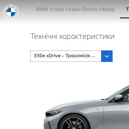
BMW 3 серії Седан Плагін-гібрид
Т
Технічні характеристики
330e xDrive - Трансмісія Steptronic Sport