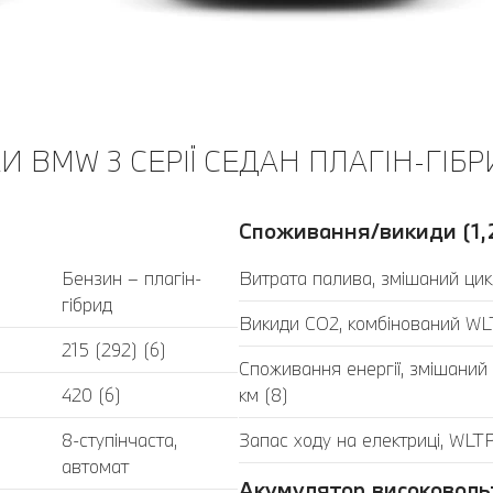
 BMW 3 СЕРІЇ СЕДАН ПЛАГІН-ГІБР
Споживання/викиди (1,
Бензин – плагін-
Витрата палива, змішаний цик
гібрид
Викиди CO2, комбінований WLT
215 (292) (6)
Споживання енергії, змішаний
420 (6)
км (8)
8-ступінчаста,
Запас ходу на електриці, WLTP
автомат
Акумулятор високоволь