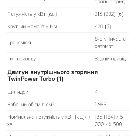
плагін-гібрид
Потужність у кВт (к.с.)
215 (292) (6)
Крутний момент у Нм
420 (6)
8-ступінчаста,
Трансмісія
автомат
Тип приводу
Задній привід
Двигун внутрішнього згоряння
TwinPower Turbo (1)
Циліндри
4
Робочий об'єм в см3
1 998
Номінальна потужність у кВт (к.с.)/1/
135 (184) / 5
хв
000 - 6 500