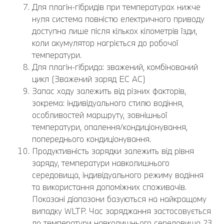
Для плагін-гібридів при температурах нижче
нуля система повністю електричного приводу
доступна лише після кількох кілометрів їзди,
коли акумулятор нагріється до робочої
температури.
Для плагін-гібрида: зважений, комбінований
цикл (Зважений заряд EC AC)
Запас ходу залежить від різних факторів,
зокрема: індивідуального стилю водіння,
особливостей маршруту, зовнішньої
температури, опалення/кондиціонування,
попереднього кондиціонування.
Продуктивність зарядки залежить від рівня
заряду, температури навколишнього
середовища, індивідуального режиму водіння
та використання допоміжних споживачів.
Показані діапазони базуються на найкращому
випадку WLTP. Час заряджання застосовується
до температури навколишнього середовища 23