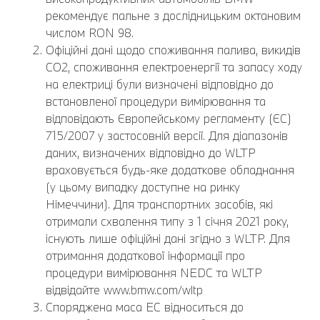
рекомендує пальне з дослідницьким октановим
числом RON 98.
Офіційні дані щодо споживання палива, викидів
CO2, споживання електроенергії та запасу ходу
на електриці були визначені відповідно до
встановленої процедури вимірювання та
відповідають Європейському регламенту (ЄС)
715/2007 у застосовній версії. Для діапазонів
даних, визначених відповідно до WLTP
враховується будь-яке додаткове обладнання
(у цьому випадку доступне на ринку
Німеччини). Для транспортних засобів, які
отримали схвалення типу з 1 січня 2021 року,
існують лише офіційні дані згідно з WLTP. Для
отримання додаткової інформації про
процедури вимірювання NEDC та WLTP
відвідайте www.bmw.com/wltp
Споряджена маса EC відноситься до