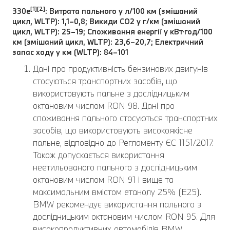
[1][2]
330e
: Витрата пального у л/100 км (змішаний
цикл, WLTP): 1,1–0,8; Викиди CO2 у г/км (змішаний
цикл, WLTP): 25–19; Споживання енергії у кВт⋅год/100
км (змішаний цикл, WLTP): 23,6–20,7; Електричний
запас ходу у км (WLTP): 84–101
Дані про продуктивність бензинових двигунів
стосуються транспортних засобів, що
використовують пальне з дослідницьким
октановим числом RON 98. Дані про
споживання пального стосуються транспортних
засобів, що використовують високоякісне
пальне, відповідно до Регламенту ЄС 1151/2017.
Також допускається використання
неетильованого пального з дослідницьким
октановим числом RON 91 і вище та
максимальним вмістом етанолу 25% (E25).
BMW рекомендує використання пального з
дослідницьким октановим числом RON 95. Для
високопродуктивних автомобілів BMW