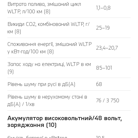
Витрата палива, змішаний цикл
1,1–0,8
WLTP, л/100 км (8)
Викиди CO2, комбінований WLTP, г/
25–19
км (8)
Споживання енергії, змішаний WLTP
23,4–20,7
у кВт-год/100 км (8)
Запас ходу на електриці, WLTP в км
85–101
(9)
Рівень шуму при русі в дБ(А)
68
Рівень шуму в нерухомому стані в
76 / 3 750
дБ(А) / 1/хв
Акумулятор високовольтний/48 вольт,
заряджання (10)
Ємність батареї в кВт*год
19,5