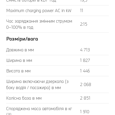
Maximum charging power AC in kW
11
Час заряджання змінним струмом
2:15
0–100% в год
Розміри/вага
Довжина в мм
4 713
Ширина в мм
1 827
Висота в мм
1 446
Ширина включаючи дзеркала (з
2 068
боку водія / пасажира) в мм
Колісна база в мм
2 851
Споряджена маса автомобіля в кг
1 910
(3)