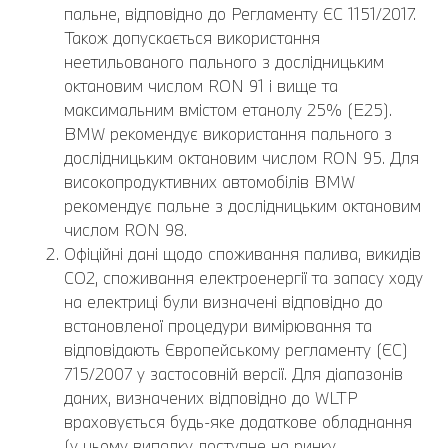
пальне, відповідно до Регламенту ЄС 1151/2017.
Також допускається використання
неетильованого пального з дослідницьким
октановим числом RON 91 і вище та
максимальним вмістом етанолу 25% (E25).
BMW рекомендує використання пального з
дослідницьким октановим числом RON 95. Для
високопродуктивних автомобілів BMW
рекомендує пальне з дослідницьким октановим
числом RON 98.
Офіційні дані щодо споживання палива, викидів
CO2, споживання електроенергії та запасу ходу
на електриці були визначені відповідно до
встановленої процедури вимірювання та
відповідають Європейському регламенту (ЄС)
715/2007 у застосовній версії. Для діапазонів
даних, визначених відповідно до WLTP
враховується будь-яке додаткове обладнання
(у цьому випадку доступне на ринку