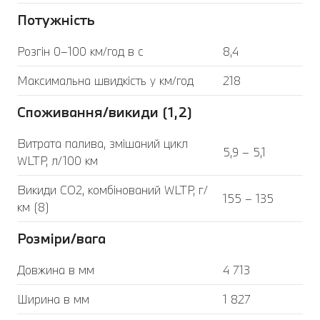
Потужність
Розгін 0–100 км/год в с
8,4
Максимальна швидкість у км/год
218
Споживання/викиди (1,2)
Витрата палива, змішаний цикл
5,9 – 5,1
WLTP, л/100 км
Викиди CO2, комбінований WLTP, г/
155 – 135
км (8)
Розміри/вага
Довжина в мм
4 713
Ширина в мм
1 827