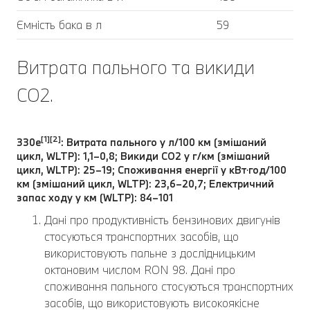
Ємність бака в л
59
Витрата пального та викиди
CO2.
[1][2]
330e
: Витрата пального у л/100 км (змішаний
цикл, WLTP): 1,1–0,8; Викиди CO2 у г/км (змішаний
цикл, WLTP): 25–19; Споживання енергії у кВт⋅год/100
км (змішаний цикл, WLTP): 23,6–20,7; Електричний
запас ходу у км (WLTP): 84–101
Дані про продуктивність бензинових двигунів
стосуються транспортних засобів, що
використовують пальне з дослідницьким
октановим числом RON 98. Дані про
споживання пального стосуються транспортних
засобів, що використовують високоякісне