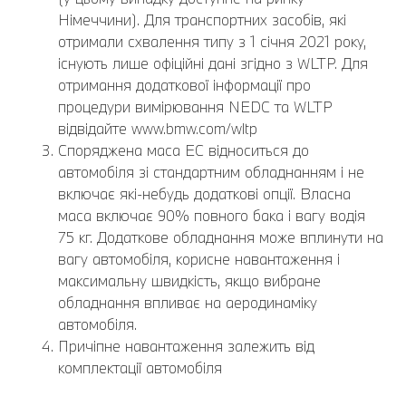
Німеччини). Для транспортних засобів, які
отримали схвалення типу з 1 січня 2021 року,
існують лише офіційні дані згідно з WLTP. Для
отримання додаткової інформації про
процедури вимірювання NEDC та WLTP
відвідайте www.bmw.com/wltp
Споряджена маса EC відноситься до
автомобіля зі стандартним обладнанням і не
включає які-небудь додаткові опції. Власна
маса включає 90% повного бака і вагу водія
75 кг. Додаткове обладнання може вплинути на
вагу автомобіля, корисне навантаження і
максимальну швидкість, якщо вибране
обладнання впливає на аеродинаміку
автомобіля.
Причіпне навантаження залежить від
комплектації автомобіля