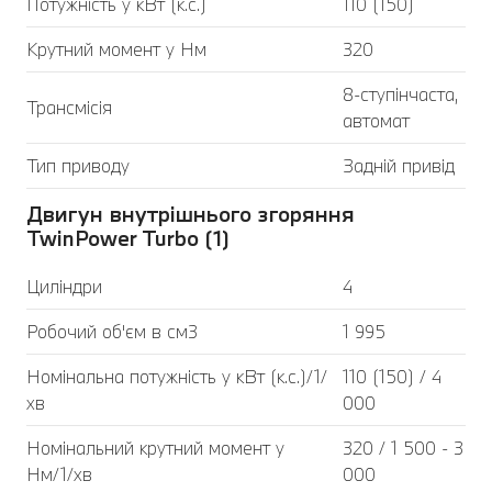
Потужність у кВт (к.с.)
110 (150)
Крутний момент у Нм
320
8-ступінчаста,
Трансмісія
автомат
Тип приводу
Задній привід
Двигун внутрішнього згоряння
TwinPower Turbo (1)
Циліндри
4
Робочий об'єм в см3
1 995
Номінальна потужність у кВт (к.с.)/1/
110 (150) / 4
хв
000
Номінальний крутний момент у
320 / 1 500 - 3
Нм/1/хв
000