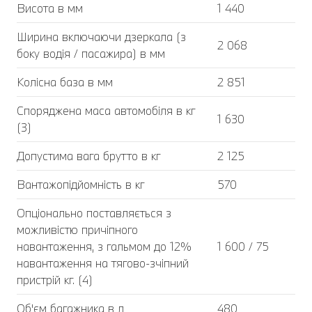
Висота в мм
1 440
Ширина включаючи дзеркала (з
2 068
боку водія / пасажира) в мм
Колісна база в мм
2 851
Споряджена маса автомобіля в кг
1 630
(3)
Допустима вага брутто в кг
2 125
Вантажопідйомність в кг
570
Опціонально поставляється з
можливістю причіпного
навантаження, з гальмом до 12%
1 600 / 75
навантаження на тягово-зчіпний
пристрій кг. (4)
Об'єм багажника в л
480