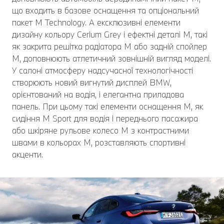
що входить в базове оснащення та опціональний
пакет M Technology. А ексклюзивні елементи
дизайну кольору Cerium Grey і ефектні деталі M, такі
як закрита решітка радіатора M або задній спойлер
M, доповнюють атлетичний зовнішній вигляд моделі.
У салоні атмосферу надсучасної технологічності
створюють новий вигнутий дисплей BMW,
орієнтований на водія, і елегантна приладова
панель. При цьому такі елементи оснащення M, як
сидіння M Sport для водія і переднього пасажира
або шкіряне рульове колесо M з контрастними
швами в кольорах M, розставляють спортивні
акценти.