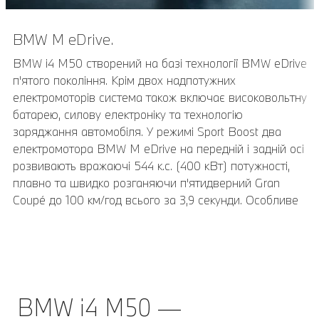
BMW M eDrive.
Пакет екстер’єру M Carbon.
BMW i4 M50 створений на базі технології BMW eDrive
Опціональний пакет екстер'єру M Carbon підкреслює
п'ятого покоління. Крім двох надпотужних
спортивні амбіції автомобіля. Бічні аеродинамічні
електромоторів система також включає високовольтну
елементи повітряних шторок в передньому бампері і
батарею, силову електроніку та технологію
кришки дзеркал заднього виду виготовляються з
заряджання автомобіля. У режимі Sport Boost два
вуглепластику (CFRP). Завершальними елементами
електромотора BMW M eDrive на передній і задній осі
пакету є бічні планки в задній частині і задній спойлер
розвивають вражаючі 544 к.с. (400 кВт) потужності,
особливої геометрії. BMW i4 M50 також має кришки
плавно та швидко розганяючи п'ятидверний Gran
дзеркал заднього виду М особливої геометрії.
Coupé до 100 км/год всього за 3,9 секунди. Особливе
розташування високовольтної батареї в нижній
частині автомобіля знижує його центр ваги і разом з
балансом ваги в співвідношенні 50:50 сприяє кращій
динаміці руху. Разом з тим, вражаючий запас ходу до
510* км (WLTP) забезпечує автомобілю високу
BMW i4 M50 —
практичність в повсякденній експлуатації.