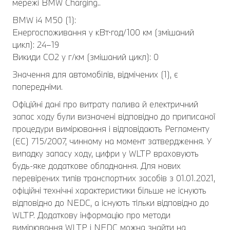
мережі BMW Charging..
BMW i4 M50 (1):
Енергоспоживання у кВт⋅год/100 км (змішаний
цикл): 24–19
Викиди CO2 у г/км (змішаний цикл): 0
Значення для автомобілів, відмічених (1), є
попередніми.
Офіційні дані про витрату палива й електричний
запас ходу були визначені відповідно до приписаної
процедури вимірювання і відповідають Регламенту
(ЄС) 715/2007, чинному на момент затвердження. У
випадку запасу ходу, цифри у WLTP враховують
будь-яке додаткове обладнання. Для нових
перевірених типів транспортних засобів з 01.01.2021,
офіційні технічні характеристики більше не існують
відповідно до NEDC, а існують тільки відповідно до
WLTP. Додаткову інформацію про методи
вимірювання WLTP і NEDC можна знайти на