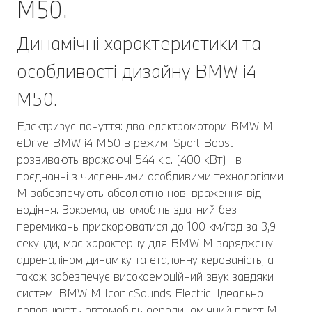
M50.
Динамічні характеристики та
особливості дизайну BMW i4
M50.
Електризує почуття: два електромотори BMW M
eDrive BMW i4 M50 в режимі Sport Boost
розвивають вражаючі 544 к.с. (400 кВт) і в
поєднанні з численними особливими технологіями
M забезпечують абсолютно нові враження від
водіння. Зокрема, автомобіль здатний без
перемикань прискорюватися до 100 км/год за 3,9
секунди, має характерну для BMW M заряджену
адреналіном динаміку та еталонну керованість, а
також забезпечує високоемоційний звук завдяки
системі BMW M IconicSounds Electric. Ідеально
доповнюють автомобіль аеродинамічний пакет M,