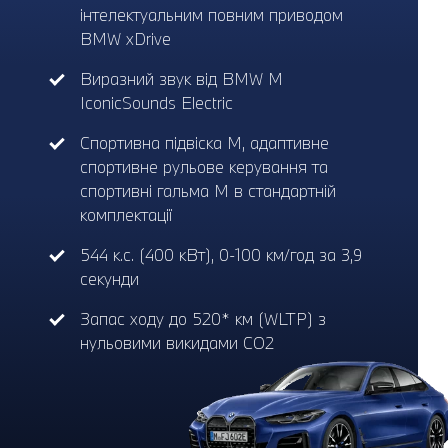
інтелектуальним повним приводом
BMW xDrive
Виразний звук від BMW M
IconicSounds Electric
Спортивна підвіска M, адаптивне
спортивне рульове керування та
спортивні гальма M в стандартній
комплектації
544 к.с. (400 кВт), 0-100 км/год за 3,9
секунди
Запас ходу до 520* км (WLTP) з
нульовими викидами CO2