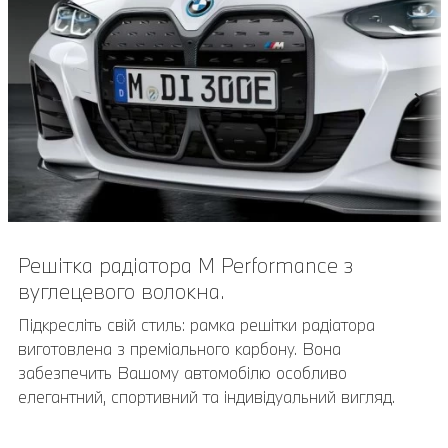
Решітка радіатора M Performance з
Фіксатор BMW для велосипедів.
вуглецевого волокна.
Фіксатор BMW для велосипедів дозволяє безпечно
перевозити гоночні, туристичні, гірські або дитячі
Підкресліть свій стиль: рамка решітки радіатора
велосипеди вагою до 20 кг.
виготовлена з преміального карбону. Вона
забезпечить Вашому автомобілю особливо
елегантний, спортивний та індивідуальний вигляд.