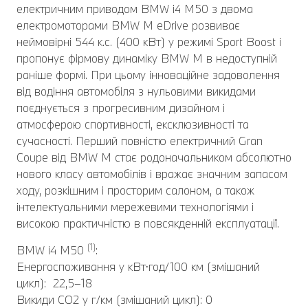
електричним приводом BMW i4 M50 з двома
електромоторами BMW M eDrive розвиває
неймовірні 544 к.с. (400 кВт) у режимі Sport Boost і
пропонує фірмову динаміку BMW M в недоступній
раніше формі. При цьому інноваційне задоволення
від водіння автомобіля з нульовими викидами
поєднується з прогресивним дизайном і
атмосферою спортивності, ексклюзивності та
сучасності. Перший повністю електричний Gran
Coupe від BMW M стає родоначальником абсолютно
нового класу автомобілів і вражає значним запасом
ходу, розкішним і просторим салоном, а також
інтелектуальними мережевими технологіями і
високою практичністю в повсякденній експлуатації.
(1)
BMW i4 M50
:
Енергоспоживання у кВт⋅год/100 км (змішаний
цикл): 22,5–18
Викиди CO2 у г/км (змішаний цикл): 0