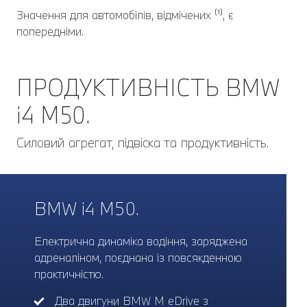
Значення для автомобілів, відмічених ⁽¹⁾, є
попередніми.
ПРОДУКТИВНІСТЬ BMW
i4 M50.
Силовий агрегат, підвіска та продуктивність.
BMW i4 M50.
Електрична динаміка водіння, заряджена
адреналіном, поєднана із повсякденною
практичністю.
Два двигуни BMW M eDrive з