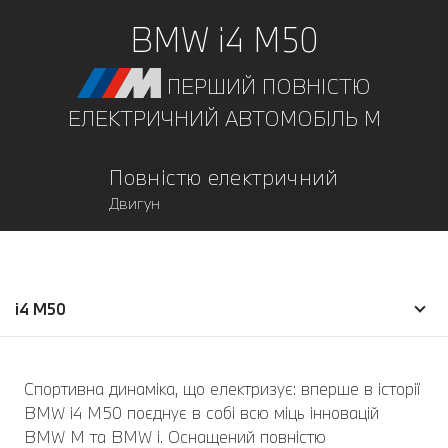
BMW i4 M50
ПЕРШИЙ ПОВНІСТЮ
ЕЛЕКТРИЧНИЙ АВТОМОБІЛЬ M
Повністю електричний
Двигун
i4 M50
Спортивна динаміка, що електризує: вперше в історії
BMW i4 M50 поєднує в собі всю міць інновацій
BMW M та BMW i. Оснащений повністю