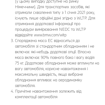
(у цьому випадку доступне на ринку
Німеччини). Для транспортних засобів, які
отримали схвалення типу з 1 січня 2021 року,
існують лише офіційні дані згідно з WLTP. Для
отримання додаткової інформації про
процедури вимірювання NEDC та WLTP
відвідайте www.bmw.com/wltp
Споряджена маса EC відноситься до
автомобіля зі стандартним обладнанням і не
включає які-небудь додаткові опції. Власна
маса включає 90% повного бака і вагу водія
75 кг. Додаткове обладнання може вплинути на
вагу автомобіля, корисне навантаження і
максимальну швидкість, якщо вибране
обладнання впливає на аеродинаміку
автомобіля.
Причіпне навантаження залежить від
комплектації автомобіля