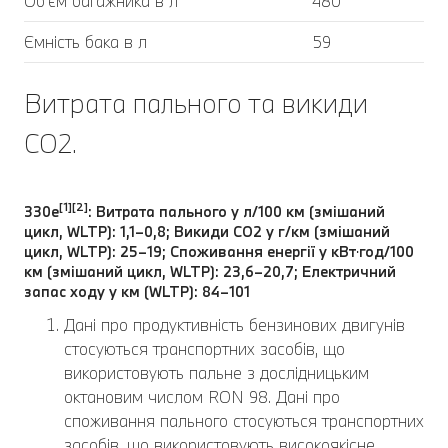
Об'єм багажника в л
480
Ємність бака в л
59
Витрата пального та викиди
CO2.
[1][2]
330e
: Витрата пального у л/100 км (змішаний
цикл, WLTP): 1,1–0,8; Викиди CO2 у г/км (змішаний
цикл, WLTP): 25–19; Споживання енергії у кВт⋅год/100
км (змішаний цикл, WLTP): 23,6–20,7; Електричний
запас ходу у км (WLTP): 84–101
Дані про продуктивність бензинових двигунів
стосуються транспортних засобів, що
використовують пальне з дослідницьким
октановим числом RON 98. Дані про
споживання пального стосуються транспортних
засобів, що використовують високоякісне