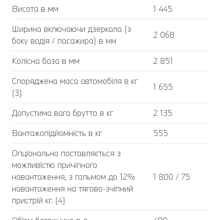
Висота в мм
1 445
Ширина включаючи дзеркала (з
2 068
боку водія / пасажира) в мм
Колісна база в мм
2 851
Споряджена маса автомобіля в кг
1 655
(3)
Допустима вага брутто в кг
2 135
Вантажопідйомність в кг
555
Опціонально поставляється з
можливістю причіпного
навантаження, з гальмом до 12%
1 800 / 75
навантаження на тягово-зчіпний
пристрій кг. (4)