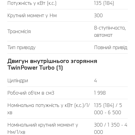
Потужність у кВт (к.с.)
135 (184)
Крутний момент у Нм
300
8-ступінчаста,
Трансмісія
автомат
Тип приводу
Повний привід
Двигун внутрішнього згоряння
TwinPower Turbo (1)
Циліндри
4
Робочий об'єм в см3
1 998
Номінальна потужність у кВт (к.с.)/1/
135 (184) / 5
хв
000 - 6 500
Номінальний крутний момент у
300 / 1 350 - 4
Нм/1/хв
000