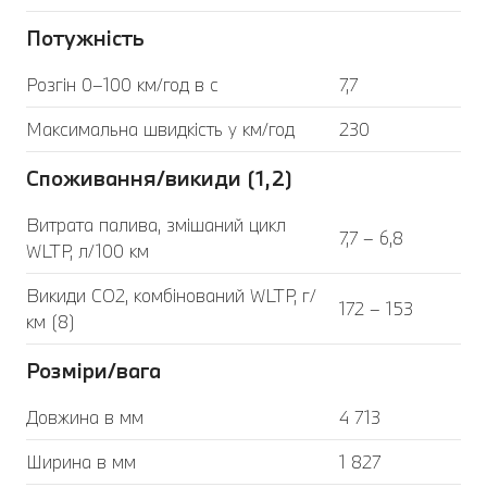
Потужність
Розгін 0–100 км/год в с
7,7
Максимальна швидкість у км/год
230
Споживання/викиди (1,2)
Витрата палива, змішаний цикл
7,7 – 6,8
WLTP, л/100 км
Викиди CO2, комбінований WLTP, г/
172 – 153
км (8)
Розміри/вага
Довжина в мм
4 713
Ширина в мм
1 827