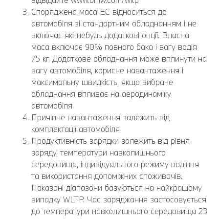
Споряджена маса EC відноситься до
автомобіля зі стандартним обладнанням і не
включає які-небудь додаткові опції. Власна
маса включає 90% повного бака і вагу водія
75 кг. Додаткове обладнання може вплинути на
вагу автомобіля, корисне навантаження і
максимальну швидкість, якщо вибране
обладнання впливає на аеродинаміку
автомобіля.
Причіпне навантаження залежить від
комплектації автомобіля
Продуктивність зарядки залежить від рівня
заряду, температури навколишнього
середовища, індивідуального режиму водіння
та використання допоміжних споживачів.
Показані діапазони базуються на найкращому
випадку WLTP. Час заряджання застосовується
до температури навколишнього середовища 23