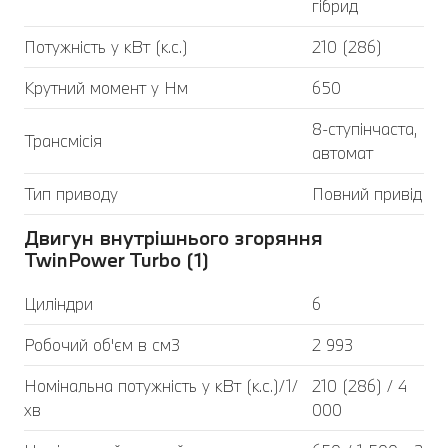
гібрид
Потужність у кВт (к.с.)
210 (286)
Крутний момент у Нм
650
8-ступінчаста,
Трансмісія
автомат
Тип приводу
Повний привід
Двигун внутрішнього згоряння
TwinPower Turbo (1)
Циліндри
6
Робочий об'єм в см3
2 993
Номінальна потужність у кВт (к.с.)/1/
210 (286) / 4
хв
000