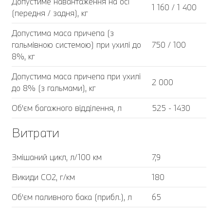
Допустиме навантаження на осі
1 160 / 1 400
(передня / задня), кг
Допустима маса причепа (з
гальмівною системою) при ухилі до
750 / 100
8%, кг
Допустима маса причепа при ухилі
2 000
до 8% (з гальмами), кг
Об'єм багажного відділення, л
525 - 1430
Витрати
Змішаний цикл, л/100 км
7,9
Викиди CO2, г/км
180
Об'єм паливного бака (прибл.), л
65