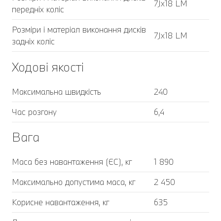
7Jx18 LM
передніх коліс
Розміри і матеріал виконання дисків
7Jx18 LM
задніх коліс
Ходові якості
Максимальна швидкість
240
Час розгону
6,4
Вага
Маса без навантаження (ЄС), кг
1 890
Максимально допустима маса, кг
2 450
Корисне навантаження, кг
635