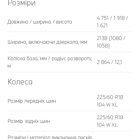
Розміри
4 751 / 1 918 /
Довжина / ширина / висота
1 621
2138 (1080 /
Ширина, включаючи дзеркала, мм
1058)
Колісна база, мм / радіус розвороту,
2 864 / 12,1
м
Колеса
225/60 R18
Розмір передніх шин
104 W XL
225/60 R18
Розмір задніх шин
104 W XL
Розміри і матеріал виконання дисків