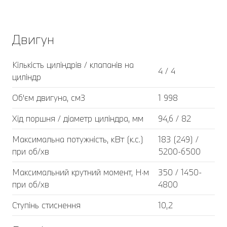
Двигун
Кількість циліндрів / клапанів на
4 / 4
циліндр
Об'єм двигуна, см3
1 998
Хід поршня / діаметр циліндра, мм
94,6 / 82
Максимальна потужність, кВт (к.с.)
183 (249) /
при об/хв
5200-6500
Максимальний крутний момент, Н·м
350 / 1450-
при об/хв
4800
Ступінь стиснення
10,2