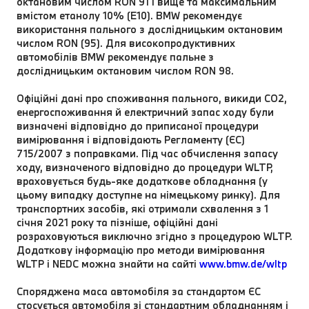
октановим числом RON 91 і вище та максимальним
вмістом етанолу 10% (E10). BMW рекомендує
використання пального з дослідницьким октановим
числом RON (95). Для високопродуктивних
автомобілів BMW рекомендує пальне з
дослідницьким октановим числом RON 98.
Офіційні дані про споживання пального, викиди CO2,
енергоспоживання й електричний запас ходу були
визначені відповідно до приписаної процедури
вимірювання і відповідають Регламенту (ЄС)
715/2007 з поправками. Під час обчислення запасу
ходу, визначеного відповідно до процедури WLTP,
враховується будь-яке додаткове обладнання (у
цьому випадку доступне на німецькому ринку). Для
транспортних засобів, які отримали схвалення з 1
січня 2021 року та пізніше, офіційні дані
розраховуються виключно згідно з процедурою WLTP.
Додаткову інформацію про методи вимірювання
WLTP і NEDC можна знайти на сайті
www.bmw.de/wltp
Споряджена маса автомобіля за стандартом ЄC
стосується автомобіля зі стандартним обладнанням і