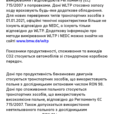
вимірювання і відповідають Регламенту (ЄС)
715/2007 з поправками. Дані WLTP стосовно запасу
ходу враховують будь-яке додаткове обладнання.
Для нових перевірених типів транспортних засобів з
01.01.2021, офіційні технічні характеристики більше не
існують відповідно до NEDC, а існують тільки
відповідно до WLTP. Додаткову інформацію про
методи вимірювання WLTP і NEDC можна знайти на
сайті
www.bmw.de/wltp
Показники продуктивності, споживання та викидів
CO2 стосуються автомобілів зі стандартною коробкою
передач.
Дані про продуктивність бензинових двигунів
стосуються транспортних засобів, що використовують
пальне з дослідницьким октановим числом RON 98.
Дані про споживання пального стосуються
транспортних засобів, що використовують
високоякісне пальне, відповідно до Регламенту ЄС
715/2007. Також допускається використання
неетильованого пального з дослідницьким