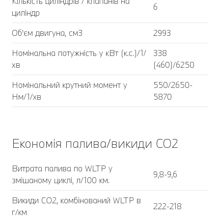
Кількість циліндрів / клапанів на
6
циліндр
Об'єм двигуна, см3
2993
Номінальна потужність у кВт (к.с.)/1/
338
хв
(460)/6250
Номінальний крутний момент у
550/2650-
Нм/1/хв
5870
Економія палива/викиди CO2
Витрата палива по WLTP у
9,8-9,6
змішаному циклі, л/100 км.
Викиди CO2, комбінований WLTP в
222-218
г/км