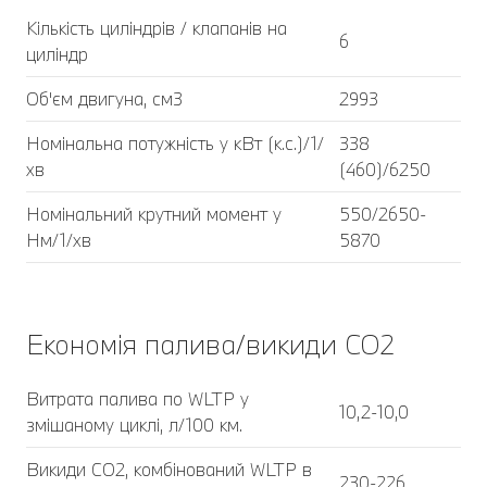
Кількість циліндрів / клапанів на
6
циліндр
Об'єм двигуна, см3
2993
Номінальна потужність у кВт (к.с.)/1/
338
хв
(460)/6250
Номінальний крутний момент у
550/2650-
Нм/1/хв
5870
Економія палива/викиди CO2
Витрата палива по WLTP у
10,2-10,0
змішаному циклі, л/100 км.
Викиди CO2, комбінований WLTP в
230-226