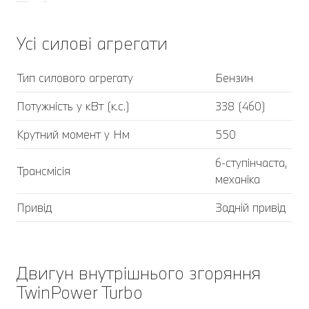
Усі силові агрегати
Тип силового агрегату
Бензин
Потужність у кВт (к.с.)
338 (460)
Крутний момент у Нм
550
6-ступінчаста,
Трансмісія
механіка
Привід
Задній привід
Двигун внутрішнього згоряння
TwinPower Turbo