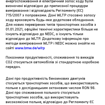
енергоспоживання й електричний запас ходу були
визначені відповідно до приписаної процедури
вимірювання і відповідають Регламенту (ЄС)
715/2007 з поправками. Дані WLTP стосовно запасу
ходу враховують будь-яке додаткове обладнання.
Для нових перевірених типів транспортних засобів з
01.01.2021, офіційні технічні характеристики більше не
існують відповідно до NEDC, а існують тільки
відповідно до WLTP. Додаткову інформацію про
методи вимірювання WLTP і NEDC можна знайти на
сайті
www.bmw.de/wltp
Показники продуктивності, споживання та викидів
CO2 стосуються автомобілів зі стандартною коробкою
передач.
Дані про продуктивність бензинових двигунів
стосуються транспортних засобів, що використовують
пальне з дослідницьким октановим числом RON 98.
Дані про споживання пального стосуються
транспортних засобів, що використовують
високоякісне пальне, відповідно до Регламенту ЄС