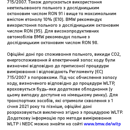
715/2007. Також допускається використання
неетильованого пального з дослідницьким
октановим числом RON 91 і вище та максимальним
вмістом етанолу 10% (E10). BMW рекомендує
використання пального з дослідницьким октановим
числом RON (95). Для високопродуктивних
автомобілів BMW рекомендує пальне з
дослідницьким октановим числом RON 98.
Офіційні дані про споживання пального, викиди CO2,
енергоспоживання й електричний запас ходу були
визначені відповідно до приписаної процедури
вимірювання і відповідають Регламенту (ЄС)
715/2007 з поправками. Під час обчислення запасу
ходу, визначеного відповідно до процедури WLTP,
враховується будь-яке додаткове обладнання (у
цьому випадку доступне на німецькому ринку). Для
транспортних засобів, які отримали схвалення з 1
січня 2021 року та пізніше, офіційні дані
розраховуються виключно згідно з процедурою WLTP.
Додаткову інформацію про методи вимірювання
WLTP і NEDC можна знайти на сайті
www.bmw.de/wltp