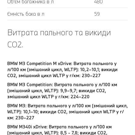
Об'єм багажника в л
480
Ємність бака в л
59
Витрата пального та викиди
CO2.
BMW M3 Competition M xDrive: Витрата пального у
л/100 км (змішаний цикл, WLTP): 10,2–10,1; викиди
CO2, змішаний цикл WLTP у г/км: 230–227
BMW M3 Competition: Витрата пального у л/100 км
(змішаний цикл, WLTP): 9,9–9,7; викиди CO2,
змішаний цикл WLTP у г/км: 224–220
BMW M3: Витрата пального у л/100 км (змішаний цикл,
WLTP): 10,1–10; викиди CO2, змішаний цикл WLTP у г/
км: 230–227
BMW M340i xDrive: Витрата пального у л/100 км
(змішаний цикл, WLTP): 8,5 - 7,8; викиди CO2,