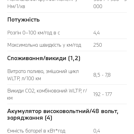
Нм/1/хв
000
Потужність
Розгін 0–100 км/год в с
4,4
Максимальна швидкість у км/год
250
Споживання/викиди (1,2)
Витрата палива, змішаний цикл
8,5 - 7,8
WLTP, л/100 км
Викиди CO2, комбінований WLTP, г/
192 - 177
км
Акумулятор високовольтний/48 вольт,
заряджання (4)
Ємність батареї в кВт*год
0,4