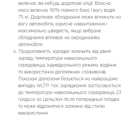
включає які-небудь додаткові опції. Власна
маса включає 90% повного бака і вагу водія
75 кг. Додаткове обладнання може вплинути на
вагу автомобіля, корисне навантаження і
максимальну швидкість, якщо вибране
обладнання впливає на аеродинаміку
автомобіля.
Продуктивність зарядки залежить від рівня
заряду, температури навколишнього
середовища, індивідуального режиму водіння
та використання допоміжних споживачів.
Показані діапазони базуються на найкращому
випадку WLTP. Час заряджання застосовується
до температури навколишнього середовища 23
градуси за Цельсієм після попередньої поїздки
та може відрізнятися залежно від стилю
використання.