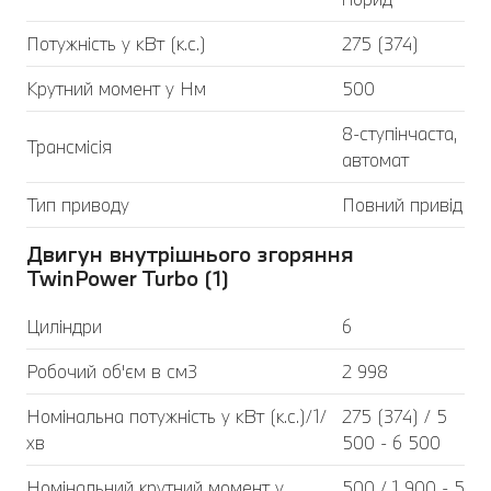
Потужність у кВт (к.с.)
275 (374)
Крутний момент у Нм
500
8-ступінчаста,
Трансмісія
автомат
Тип приводу
Повний привід
Двигун внутрішнього згоряння
TwinPower Turbo (1)
Циліндри
6
Робочий об'єм в см3
2 998
Номінальна потужність у кВт (к.с.)/1/
275 (374) / 5
хв
500 - 6 500
Номінальний крутний момент у
500 / 1 900 - 5