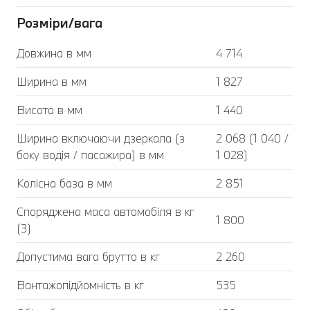
Розміри/вага
Довжина в мм
4 714
Ширина в мм
1 827
Висота в мм
1 440
Ширина включаючи дзеркала (з
2 068 (1 040 /
боку водія / пасажира) в мм
1 028)
Колісна база в мм
2 851
Споряджена маса автомобіля в кг
1 800
(3)
Допустима вага брутто в кг
2 260
Вантажопідйомність в кг
535