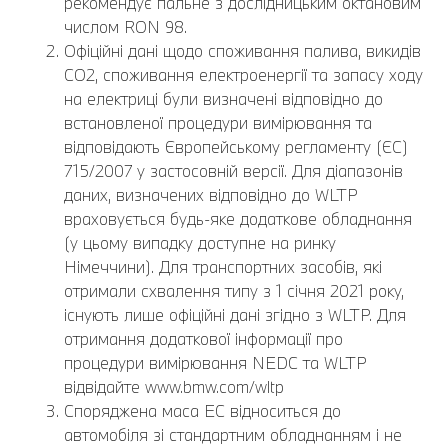
рекомендує пальне з дослідницьким октановим
числом RON 98.
Офіційні дані щодо споживання палива, викидів
CO2, споживання електроенергії та запасу ходу
на електриці були визначені відповідно до
встановленої процедури вимірювання та
відповідають Європейському регламенту (ЄС)
715/2007 у застосовній версії. Для діапазонів
даних, визначених відповідно до WLTP
враховується будь-яке додаткове обладнання
(у цьому випадку доступне на ринку
Німеччини). Для транспортних засобів, які
отримали схвалення типу з 1 січня 2021 року,
існують лише офіційні дані згідно з WLTP. Для
отримання додаткової інформації про
процедури вимірювання NEDC та WLTP
відвідайте www.bmw.com/wltp
Споряджена маса EC відноситься до
автомобіля зі стандартним обладнанням і не