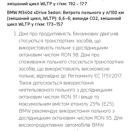
змішаний цикл WLTP у г/км: 192 - 177
BMW M340d xDrive Sedan: Витрата пального у л/100 км
(змішаний цикл, WLTP): 6,6–6; викиди CO2, змішаний
цикл WLTP у г/км: 173–157
Дані про продуктивність бензинових двигунів
стосуються транспортних засобів, що
використовують пальне з дослідницьким
октановим числом RON 98. Дані про
споживання пального стосуються транспортних
засобів, що використовують високоякісне
пальне, відповідно до Регламенту ЄС 1151/2017.
Також допускається використання
неетильованого пального з дослідницьким
октановим числом RON 91 і вище та
максимальним вмістом етанолу 25% (E25).
BMW рекомендує використання пального з
дослідницьким октановим числом RON 95. Для
високопродуктивних автомобілів BMW