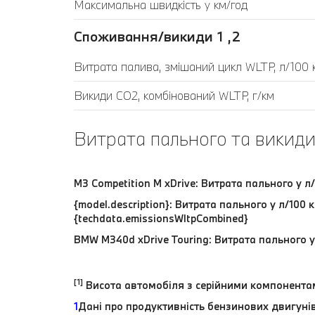
Максимальна швидкість у км/год
Споживання/викиди 1 ,2
Витрата палива, змішаний цикл WLTP, л/100 
Викиди CO2, комбінований WLTP, г/км
Витрата пального та викиди
M3 Competition M xDrive: Витрата пального у л
{model.description}: Витрата пального у л/100
{techdata.emissionsWltpCombined}
BMW M340d xDrive Touring: Витрата пального у 
[1]
Висота автомобіля з серійними компонентам
1
Дані про продуктивність бензинових двигуні