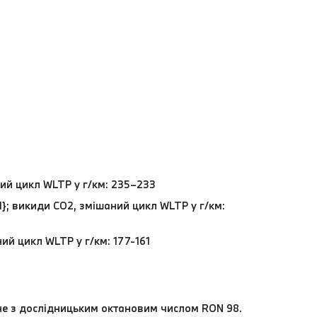
ний цикл WLTP у г/км: 235–233
d}; викиди CO2, змішаний цикл WLTP у г/км:
ий цикл WLTP у г/км: 177-161
ьне з дослідницьким октановим числом RON 98.