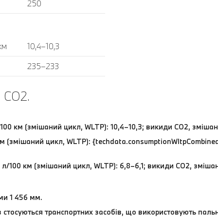
250
км
10,4–10,3
235–233
 CO2.
/100 км (змішаний цикл, WLTP): 10,4–10,3; викиди CO2, зміша
 км (змішаний цикл, WLTP): {techdata.consumptionWltpCombine
л/100 км (змішаний цикл, WLTP): 6,8–6,1; викиди CO2, змішан
и 1 456 мм.
в стосуються транспортних засобів, що використовують пал