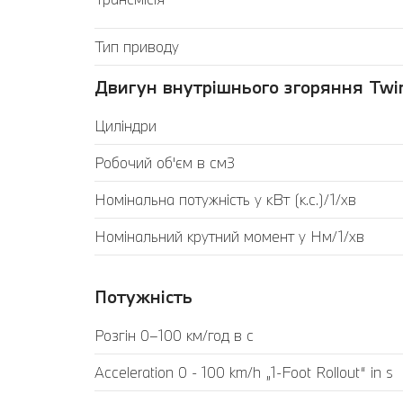
Тип приводу
Двигун внутрішнього згоряння Twin
Циліндри
Робочий об'єм в см3
Номінальна потужність у кВт (к.с.)/1/хв
Номінальний крутний момент у Нм/1/хв
Потужність
Розгін 0–100 км/год в с
Acceleration 0 - 100 km/h „1-Foot Rollout“ in s