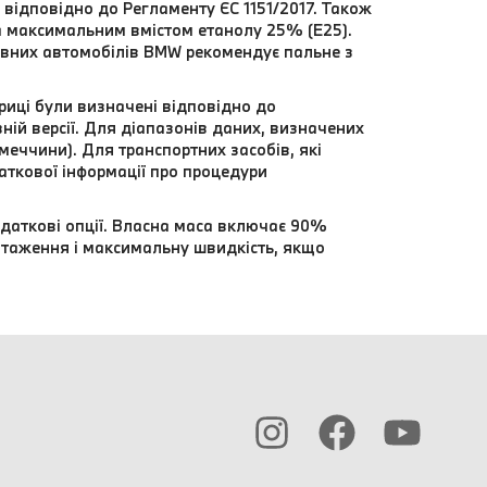
відповідно до Регламенту ЄС 1151/2017. Також
а максимальним вмістом етанолу 25% (E25).
вних автомобілів BMW рекомендує пальне з
риці були визначені відповідно до
ій версії. Для діапазонів даних, визначених
еччини). Для транспортних засобів, які
даткової інформації про процедури
даткові опції. Власна маса включає 90%
нтаження і максимальну швидкість, якщо