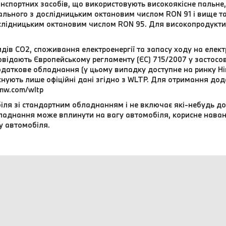
нспортних засобів, що використовують високоякісне пальне, 
ального з дослідницьким октановим числом RON 91 і вище т
слідницьким октановим числом RON 95. Для високопродукти
дів CO2, споживання електроенергії та запасу ходу на елект
відають Європейському регламенту (ЄС) 715/2007 у застосовн
даткове обладнання (у цьому випадку доступне на ринку Нім
 існують лише офіційні дані згідно з WLTP. Для отримання до
mw.com/wltp
іля зі стандартним обладнанням і не включає які-небудь до
обладнання може вплинути на вагу автомобіля, корисне нава
у автомобіля.