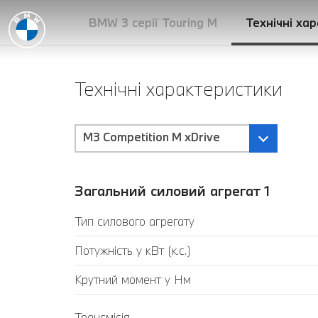
BMW 3 серії Touring M
Технічні ха
Технічні характеристики
M3 Competition M xDrive
Загальний силовий агрегат 1
Тип силового агрегату
Потужність у кВт (к.с.)
Крутний момент у Нм
Трансмісія