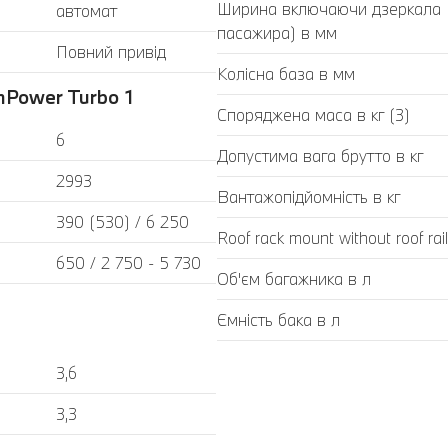
Ширина включаючи дзеркала (з
автомат
пасажира) в мм
Повний привід
Колісна база в мм
Power Turbo 1
Споряджена маса в кг (3)
6
Допустима вага брутто в кг
2993
Вантажопідйомність в кг
390 (530) / 6 250
Roof rack mount without roof rail
650 / 2 750 - 5 730
Об'єм багажника в л
Ємність бака в л
3,6
3,3