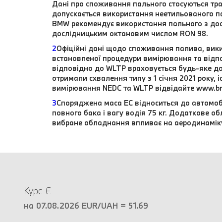
Дані про споживання пального стосуються тра
допускається використання неетильованого п
BMW рекомендує використання пального з до
дослідницьким октановим числом RON 98.
2
Офіційні дані щодо споживання палива, вики
встановленої процедури вимірювання та відпо
відповідно до WLTP враховується будь-яке до
отримали схвалення типу з 1 січня 2021 року,
вимірювання NEDC та WLTP відвідайте www.b
3
Споряджена маса EC відноситься до автомоб
повного бака і вагу водія 75 кг. Додаткове 
вибране обладнання впливає на аеродинамік
Курс €
на 07.08.2026 EUR/UAH = 51.69