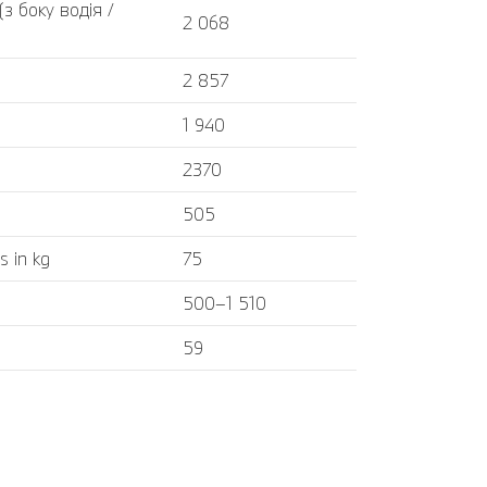
 боку водія /
2 068
2 857
1 940
2370
505
s in kg
75
500–1 510
59