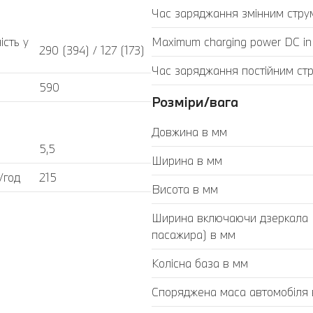
Час заряджання змінним стру
ість у
Maximum charging power DC in
290 (394) / 127 (173)
Час заряджання постійним ст
590
Розміри/вага
Довжина в мм
5,5
Ширина в мм
/год
215
Висота в мм
Ширина включаючи дзеркала (з
пасажира) в мм
Колісна база в мм
Споряджена маса автомобіля в