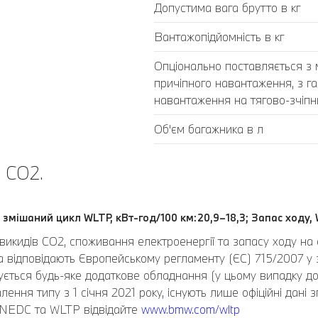
Допустима вага брутто в кг
Вантажопідйомність в кг
Опціонально поставляється з
причіпного навантаження, з г
навантаження на тягово-зчіпний
Об'єм багажника в л
 CO2.
 змішаний цикл WLTP, кВт-год/100 км:20,9–18,3; Запас ходу, 
викидів CO2, споживання електроенергії та запасу ходу на 
відповідають Європейському регламенту (ЄС) 715/2007 у за
ється будь-яке додаткове обладнання (у цьому випадку до
лення типу з 1 січня 2021 року, існують лише офіційні дані
 NEDC та WLTP відвідайте
www.bmw.com/wltp