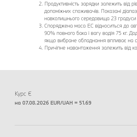
Продуктивність зарядки залежить від р
допоміжних споживачів. Показані діап
навколишнього середовища 23 градуси з
Споряджена маса EC відноситься до авт
90% повного бака і вагу водія 75 кг. 
якщо вибране обладнання впливає на а
Причіпне навантаження залежить від ко
Курс €
на 07.08.2026 EUR/UAH = 51.69