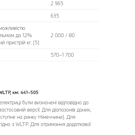
2 965
635
 можливістю
альмом до 12%
2 000 / 80
 пристрій кг. (5)
570–1 700
WLTP, км: 441–505
електриці були визначені відповідно до
стосовній версії. Для діапазонів даних,
ступне на ринку Німеччини). Для
 згідно з WLTP. Для отримання додаткової