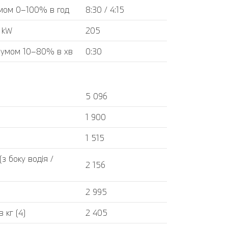
мом 0–100% в год
8:30 / 4:15
 kW
205
румом 10–80% в хв
0:30
5 096
1 900
1 515
 боку водія /
2 156
2 995
 кг (4)
2 405