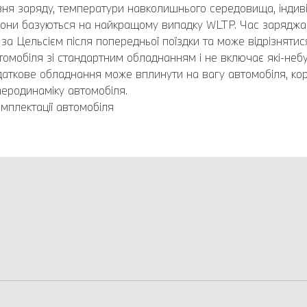
івня заряду, температури навколишнього середовища, індив
азони базуються на найкращому випадку WLTP. Час заряджа
а Цельсієм після попередньої поїздки та може відрізнятис
омобіля зі стандартним обладнанням і не включає які-небу
Додаткове обладнання може вплинути на вагу автомобіля, ко
еродинаміку автомобіля.
мплектації автомобіля