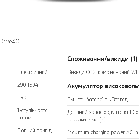
rive40.
Споживання/викиди (1)
Електричний
Викиди CO2, комбінований WLT
290 (394)
Акумулятор високоволь
590
Ємність батареї в кВт*год
1-ступінчаста,
Доданий запас ходу після 10 
автомат
зарядки в км (3)
Повний привід
Maximum charging power AC in