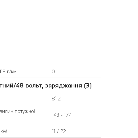
P, г/км
0
тний/48 вольт, заряджання (3)
81,2
хвилин потужної
143 - 177
 kW
11 / 22