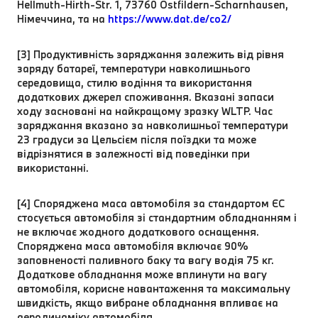
Hellmuth-Hirth-Str. 1, 73760 Ostfildern-Scharnhausen,
Німеччина, та на
https://www.dat.de/co2/
[3] Продуктивність заряджання залежить від рівня
заряду батареї, температури навколишнього
середовища, стилю водіння та використання
додаткових джерел споживання. Вказані запаси
ходу засновані на найкращому зразку WLTP. Час
заряджання вказано за навколишньої температури
23 градуси за Цельсієм після поїздки та може
відрізнятися в залежності від поведінки при
використанні.
[4] Споряджена маса автомобіля за стандартом ЄC
стосується автомобіля зі стандартним обладнанням і
не включає жодного додаткового оснащення.
Споряджена маса автомобіля включає 90%
заповненості паливного баку та вагу водія 75 кг.
Додаткове обладнання може вплинути на вагу
автомобіля, корисне навантаження та максимальну
швидкість, якщо вибране обладнання впливає на
аеродинаміку автомобіля.