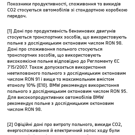
Показники продуктивності, споживання та викидів
CO2 стосуються автомобілів зі стандартною коробкою
передач.
[1] Дані про продуктивність бензинових двигунів
стосуються транспортних засобів, що використовують
пальне з дослідницьким октановим числом RON 98.
Дані про споживання пального стосуються
транспортних засобів, що використовують
високоякісне пальне відповідно до Регламенту ЄС
715/2007. Також допускається використання
неетилованого пального з дослідницьким октановим
числом RON 91 і вище та максимальним вмістом
етанолу 10% (E10). BMW рекомендує використання
пального з дослідницьким октановим числом RON 95.
Для високопродуктивних автомобілів BMW
рекомендує пальне з дослідницьким октановим
числом RON 98.
[2] Офіційні дані про витрату пального, викиди CO2,
енергоспоживання й електричний запас ходу були