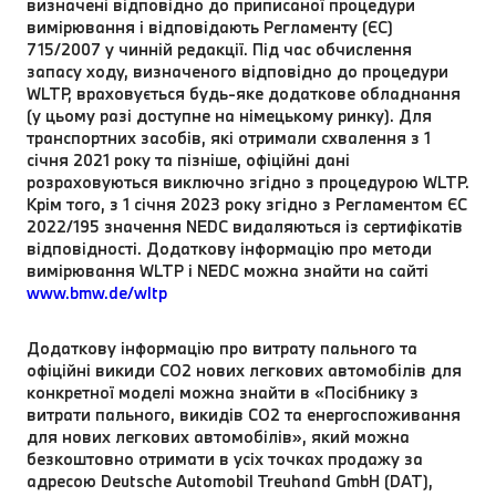
визначені відповідно до приписаної процедури
вимірювання і відповідають Регламенту (ЄС)
715/2007 у чинній редакції. Під час обчислення
запасу ходу, визначеного відповідно до процедури
WLTP, враховується будь-яке додаткове обладнання
(у цьому разі доступне на німецькому ринку). Для
транспортних засобів, які отримали схвалення з 1
січня 2021 року та пізніше, офіційні дані
розраховуються виключно згідно з процедурою WLTP.
Крім того, з 1 січня 2023 року згідно з Регламентом ЄС
2022/195 значення NEDC видаляються із сертифікатів
відповідності. Додаткову інформацію про методи
вимірювання WLTP і NEDC можна знайти на сайті
www.bmw.de/wltp
Додаткову інформацію про витрату пального та
офіційні викиди CO2 нових легкових автомобілів для
конкретної моделі можна знайти в «Посібнику з
витрати пального, викидів CO2 та енергоспоживання
для нових легкових автомобілів», який можна
безкоштовно отримати в усіх точках продажу за
адресою Deutsche Automobil Treuhand GmbH (DAT),