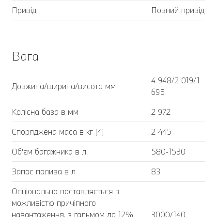
Привід
Повний привід
Вага
4 948/2 019/1
Довжина/ширина/висота мм
695
Колісна база в мм
2 972
Споряджена маса в кг [4]
2 445
Об'єм багажника в л
580-1530
Запас палива в л
83
Опціонально поставляється з
можливістю причіпного
навантаження, з гальмом до 12%
3000/140