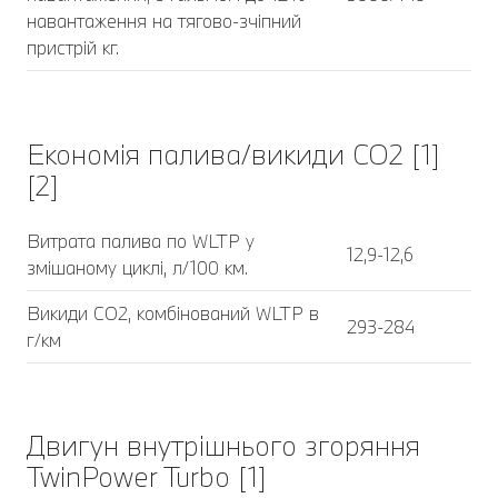
навантаження на тягово-зчіпний
пристрій кг.
Економія палива/викиди CO2 [1]
[2]
Витрата палива по WLTP у
12,9-12,6
змішаному циклі, л/100 км.
Викиди CO2, комбінований WLTP в
293-284
г/км
Двигун внутрішнього згоряння
TwinPower Turbo [1]