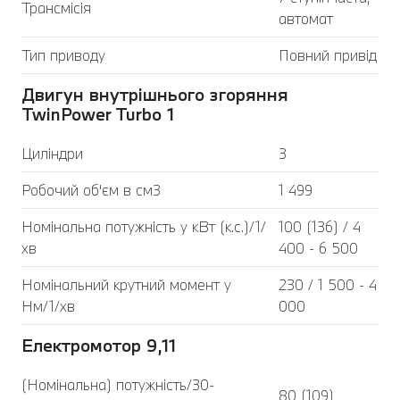
Трансмісія
автомат
Тип приводу
Повний привід
Двигун внутрішнього згоряння
TwinPower Turbo 1
Циліндри
3
Робочий об'єм в см3
1 499
Номінальна потужність у кВт (к.с.)/1/
100 (136) / 4
хв
400 - 6 500
Номінальний крутний момент у
230 / 1 500 - 4
Нм/1/хв
000
Електромотор 9,11
(Номінальна) потужність/30-
80 (109)