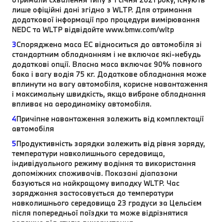
лише офіційні дані згідно з WLTP. Для отримання
додаткової інформації про процедури вимірювання
NEDC та WLTP відвідайте www.bmw.com/wltp
3
Споряджена маса EC відноситься до автомобіля зі
стандартним обладнанням і не включає які-небудь
додаткові опції. Власна маса включає 90% повного
бака і вагу водія 75 кг. Додаткове обладнання може
вплинути на вагу автомобіля, корисне навантаження
і максимальну швидкість, якщо вибране обладнання
впливає на аеродинаміку автомобіля.
4
Причіпне навантаження залежить від комплектації
автомобіля
5
Продуктивність зарядки залежить від рівня заряду,
температури навколишнього середовища,
індивідуального режиму водіння та використання
допоміжних споживачів. Показані діапазони
базуються на найкращому випадку WLTP. Час
заряджання застосовується до температури
навколишнього середовища 23 градуси за Цельсієм
після попередньої поїздки та може відрізнятися