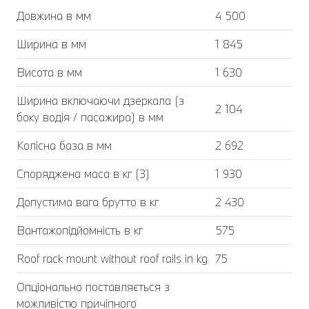
Довжина в мм
4 500
Ширина в мм
1 845
Висота в мм
1 630
Ширина включаючи дзеркала (з
2 104
боку водія / пасажира) в мм
Колісна база в мм
2 692
Споряджена маса в кг (3)
1 930
Допустима вага брутто в кг
2 430
Вантажопідйомність в кг
575
Roof rack mount without roof rails in kg
75
Опціонально поставляється з
можливістю причіпного