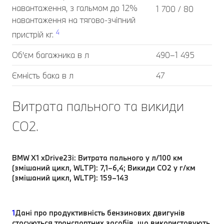
навантаження, з гальмом до 12%
1 700 / 80
навантаження на тягово-зчіпний
4
пристрій кг.
Об'єм багажника в л
490–1 495
Ємність бака в л
47
Витрата пального та викиди
CO2.
BMW X1 xDrive23i: Витрата пального у л/100 км
(змішаний цикл, WLTP): 7,1–6,4; Викиди CO2 у г/км
(змішаний цикл, WLTP): 159–143
1
Дані про продуктивність бензинових двигунів
стосуються транспортних засобів, що використовують