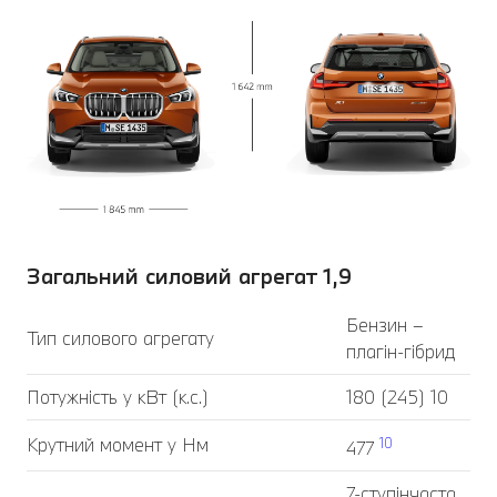
Загальний силовий агрегат 1,9
Бензин –
Тип силового агрегату
плагін-гібрид
Потужність у кВт (к.с.)
180 (245) 10
Крутний момент у Нм
10
477
7-ступінчаста,