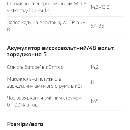
Споживання енергії, змішаний WLTP
14,3–13,2
у кВт-год/100 км 12
Запас ходу на електриці, WLTP в км
67–85
8
Акумулятор високовольтний/48 вольт,
заряджання 5
Ємність батареї в кВт*год
14,2
Максимальна потужність
11
заряджання змінного струму в кВт
Час заряджання змінним струмом
1:45
0–100% в год
Розміри/вага