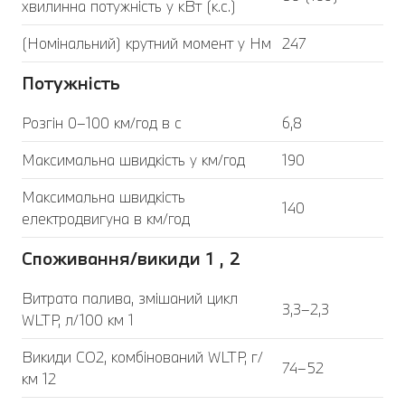
хвилинна потужність у кВт (к.с.)
(Номінальний) крутний момент у Нм
247
Потужність
Розгін 0–100 км/год в с
6,8
Максимальна швидкість у км/год
190
Максимальна швидкість
140
електродвигуна в км/год
Споживання/викиди 1 , 2
Витрата палива, змішаний цикл
3,3–2,3
WLTP, л/100 км 1
Викиди CO2, комбінований WLTP, г/
74–52
км 12