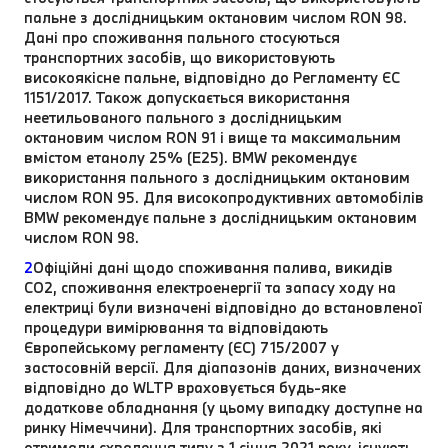
пальне з дослідницьким октановим числом RON 98.
Дані про споживання пального стосуються
транспортних засобів, що використовують
високоякісне пальне, відповідно до Регламенту ЄС
1151/2017. Також допускається використання
неетильованого пального з дослідницьким
октановим числом RON 91 і вище та максимальним
вмістом етанолу 25% (E25). BMW рекомендує
використання пального з дослідницьким октановим
числом RON 95. Для високопродуктивних автомобілів
BMW рекомендує пальне з дослідницьким октановим
числом RON 98.
2
Офіційні дані щодо споживання палива, викидів
CO2, споживання електроенергії та запасу ходу на
електриці були визначені відповідно до встановленої
процедури вимірювання та відповідають
Європейському регламенту (ЄС) 715/2007 у
застосовній версії. Для діапазонів даних, визначених
відповідно до WLTP враховується будь-яке
додаткове обладнання (у цьому випадку доступне на
ринку Німеччини). Для транспортних засобів, які
отримали схвалення типу з 1 січня 2021 року, існують