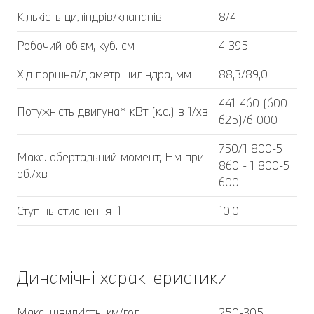
Кількість циліндрів/клапанів
8/4
Робочий об'єм, куб. cм
4 395
Хід поршня/діаметр циліндра, мм
88,3/89,0
441-460 (600-
Потужність двигуна* кВт (к.с.) в 1/хв
625)/6 000
750/1 800-5
Макс. обертальний момент, Нм при
860 - 1 800-5
об./хв
600
Ступінь стиснення :1
10,0
Динамічні характеристики
Макс. швидкість, км/год
250-305