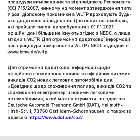
процедури вимірювання та відповідають Регламенту
(ЄС) 715/2007, чинному на момент затвердження типу.
У разі діапазону показники в WLTP враховують будь-
яке додаткове обладнання. Для нових автомобілів,
які пройшли типові випробування з 01.01.2021,
офіційні дані більше не існують згідно з NEDC, а лише
згідно з WLTP. Для отримання додаткової інформації
про процедури вимірювання WLTP і NEDC відвідайте
www.bmw.de/wltp.
Для отримання додаткової інформації щодо
офіційного споживання палива та офіційних питомих
викидів CO2 нових легкових автомобілів див.
«Довідник щодо споживання палива, викидів CO2 та
споживання електроенергії новими легковими
автомобілями», який можна отримати за адресою
Deutsche AutomobilTreuhand GmbH (DAT), Hellmuth-
Hirth-Str. 1, 73760 Ostfildern-Scharnhausen, а також за
адресою
https://www.dat.de/co2/