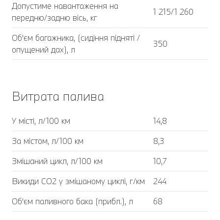
Допустиме навантаження на
1 215/1 260
передню/задню вісь, кг
Об'єм багажника, (сидіння підняті /
350
опущений дах), л
Витрата палива
У місті, л/100 км
14,8
За містом, л/100 км
8,3
Змішаний цикл, л/100 км
10,7
Викиди CO2 у змішаному циклі, г/км
244
Об'єм паливного бака (прибл.), л
68