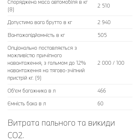
Споряджена маса автомобіля в кг
2 510
(8)
Допустима вага брутто в кг
2 940
Вантажопідйомність в кг
505
Опціонально поставляється з
можливістю причіпного
навантаження, з гальмом до 12%
2 000 / 100
навантаження на тягово-зчіпний
пристрій кг. (9)
Об'єм багажника в л
466
Ємність бака в л
60
Витрата пального та викиди
CO2.