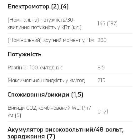
Електромотор (2),(4)
(Номінальна) потужність/30-
145 (197)
хвилинна потужність у кВт (к.с.)
(Номінальний) крутний момент у Нм
280
Потужність
Розгін 0–100 км/год в с
8,5
Максимальна швидкість у км/год
215
Споживання/викиди (1,5)
Викиди CO2, комбінований WLTP, г/
0–7,1
км (6)
Акумулятор високовольтний/48 вольт,
заряджання (7)