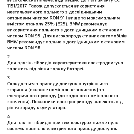
1151/2017. Також допускається використання
неетильованого пального з дослідницьким
октановим числом RON 91 і вище та максимальним
вмістом етанолу 25% (E25). BMW рекомендує
використання пального з дослідницьким октановим
числом RON 95. Для високопродуктивних автомобілів
BMW рекомендує пальне з дослідницьким октановим
числом RON 98.
2
Для плагін-гібридів характеристики електродвигуна
залежить від рівня заряду батареї.
3
Складається з приводу двигуна внутрішнього
згоряння (вказане номінальне значення) та
електричного приводу (до заданого номінального
значення). Показники електроприводу залежать від
рівня заряду акумулятора.
4
Для плагін-гібридів при температурах нижче нуля
система повністю електричного приводу доступна