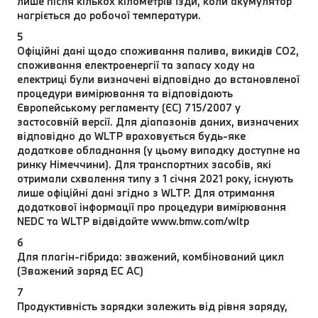
лише після кількох кілометрів їзди, коли акумулятор
нагріється до робочої температури.
5
Офіційні дані щодо споживання палива, викидів CO2,
споживання електроенергії та запасу ходу на
електриці були визначені відповідно до встановленої
процедури вимірювання та відповідають
Європейському регламенту (ЄС) 715/2007 у
застосовній версії. Для діапазонів даних, визначених
відповідно до WLTP враховується будь-яке
додаткове обладнання (у цьому випадку доступне на
ринку Німеччини). Для транспортних засобів, які
отримали схвалення типу з 1 січня 2021 року, існують
лише офіційні дані згідно з WLTP. Для отримання
додаткової інформації про процедури вимірювання
NEDC та WLTP відвідайте www.bmw.com/wltp
6
Для плагін-гібрида: зважений, комбінований цикл
(Зважений заряд EC AC)
7
Продуктивність зарядки залежить від рівня заряду,