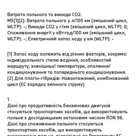
Витрата пального та викиди CO2.
M5[1][2]: Витрата пального у л/100 км (змішаний цикл,
WLTP): -; Викиди CO2 у г/км (змішаний цикл, WLTP): 0;
Споживання енергії у кВт⋅год/100 км (змішаний цикл,
WLTP): -; Електричний запас ходу у км (WLTP): -
[1] Запас ходу залежить від різних факторів, зокрема:
індивідуального стилю водіння, особливостей
маршруту, зовнішньої температури, опалення/
кондиціонування та попереднього кондиціонування.
[2] Для плагін-гібридів: Навантажений, комбінований
цикл (ЄC зарядка змінного струму)
1
Дані про продуктивність бензинових двигунів
стосуються транспортних засобів, що використовують
пальне з дослідницьким октановим числом RON 98.
Дані про споживання пального стосуються
транспортних засобів, що використовують
високоякісне пальне, відповідно до Регламенту ЄС