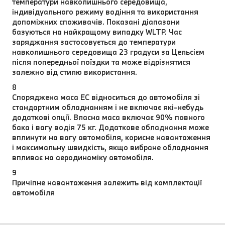
температури навколишнього середовища,
індивідуального режиму водіння та використання
допоміжних споживачів. Показані діапазони
базуються на найкращому випадку WLTP. Час
заряджання застосовується до температури
навколишнього середовища 23 градуси за Цельсієм
після попередньої поїздки та може відрізнятися
залежно від стилю використання.
8
Споряджена маса EC відноситься до автомобіля зі
стандартним обладнанням і не включає які-небудь
додаткові опції. Власна маса включає 90% повного
бака і вагу водія 75 кг. Додаткове обладнання може
вплинути на вагу автомобіля, корисне навантаження
і максимальну швидкість, якщо вибране обладнання
впливає на аеродинаміку автомобіля.
9
Причіпне навантаження залежить від комплектації
автомобіля