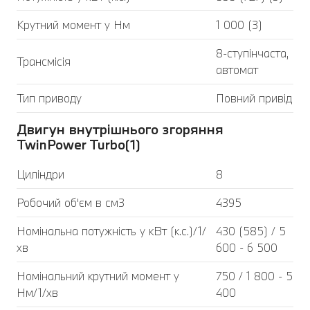
Крутний момент у Нм
1 000 (3)
8-ступінчаста,
Трансмісія
автомат
Тип приводу
Повний привід
Двигун внутрішнього згоряння
TwinPower Turbo(1)
Циліндри
8
Робочий об'єм в см3
4395
Номінальна потужність у кВт (к.с.)/1/
430 (585) / 5
хв
600 - 6 500
Номінальний крутний момент у
750 / 1 800 - 5
Нм/1/хв
400