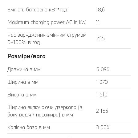
Ємність батареї в кВт*год
18,6
Maximum charging power AC in kW
11
Час заряджання змінним струмом
2:15
0–100% в год
Розміри/вага
Довжина в мм
5 096
Ширина в мм
1 970
Висота в мм
1 510
Ширина включаючи дзеркала (з
2 156
боку водія / пасажира) в мм
Колісна база в мм
3 006