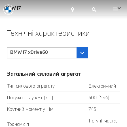
BMW i7
Технічні характеристики
BMW i7 xDrive60
Загальний силовий агрегат
Тип силового агрегату
Електричний
Потужність у кВт (к.с.)
400 (544)
Крутний момент у Нм
745
1-ступінчаста,
Трансмісія