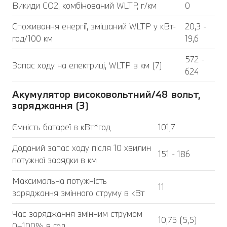
Викиди CO2, комбінований WLTP, г/км
0
Споживання енергії, змішаний WLTP у кВт-
20,3 -
год/100 км
19,6
572 -
Запас ходу на електриці, WLTP в км (7)
624
Акумулятор високовольтний/48 вольт,
заряджання (3)
Ємність батареї в кВт*год
101,7
Доданий запас ходу після 10 хвилин
151 - 186
потужної зарядки в км
Максимальна потужність
11
заряджання змінного струму в кВт
Час заряджання змінним струмом
10,75 (5,5)
0–100% в год