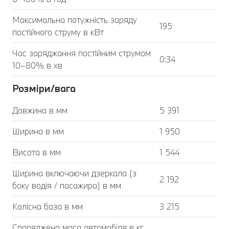
Максимальна потужність заряду
195
постійного струму в кВт
Час заряджання постійним струмом
0:34
10–80% в хв
Розміри/вага
Довжина в мм
5 391
Ширина в мм
1 950
Висота в мм
1 544
Ширина включаючи дзеркала (з
2 192
боку водія / пасажира) в мм
Колісна база в мм
3 215
Споряджена маса автомобіля в кг