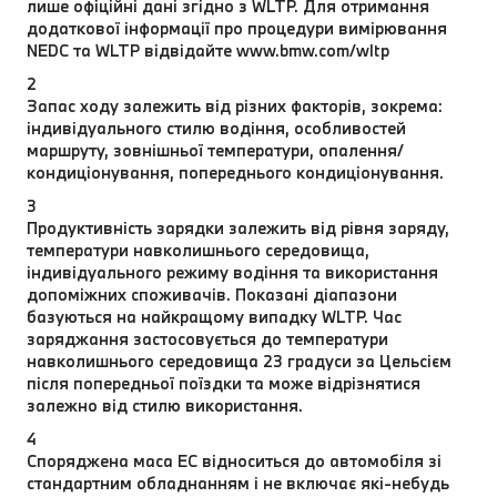
лише офіційні дані згідно з WLTP. Для отримання
додаткової інформації про процедури вимірювання
NEDC та WLTP відвідайте www.bmw.com/wltp
2
Запас ходу залежить від різних факторів, зокрема:
індивідуального стилю водіння, особливостей
маршруту, зовнішньої температури, опалення/
кондиціонування, попереднього кондиціонування.
3
Продуктивність зарядки залежить від рівня заряду,
температури навколишнього середовища,
індивідуального режиму водіння та використання
допоміжних споживачів. Показані діапазони
базуються на найкращому випадку WLTP. Час
заряджання застосовується до температури
навколишнього середовища 23 градуси за Цельсієм
після попередньої поїздки та може відрізнятися
залежно від стилю використання.
4
Споряджена маса EC відноситься до автомобіля зі
стандартним обладнанням і не включає які-небудь