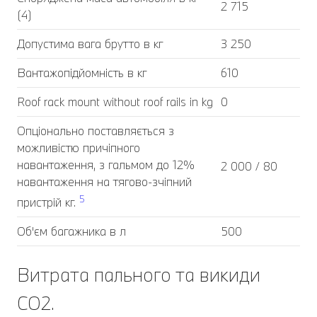
2 715
(4)
Допустима вага брутто в кг
3 250
Вантажопідйомність в кг
610
Roof rack mount without roof rails in kg
0
Опціонально поставляється з
можливістю причіпного
навантаження, з гальмом до 12%
2 000 / 80
навантаження на тягово-зчіпний
5
пристрій кг.
Об'єм багажника в л
500
Витрата пального та викиди
CO2.