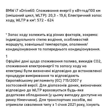
BMW i7 xDrive60: Споживання енергії у кВт⋅год/100 км
(змішаний цикл, WLTP): 20,3 - 19,6; Електричний запас
ходу, WLTP в км¹: 572 - 624
¹ Запас ходу залежить від різних факторів, зокрема:
індивідуального стилю водіння, особливостей
маршруту, зовнішньої температури, опалення/
кондиціонування та попереднього кондиціонування.
1
Офіційні дані щодо споживання палива, викидів CO2,
споживання електроенергії та запасу ходу на
електриці були визначені відповідно до встановленої
процедури вимірювання та відповідають
Європейському регламенту (ЄС) 715/2007 у
застосовній версії. Для діапазонів даних, визначених
відповідно до WLTP враховується будь-яке
додаткове обладнання (у цьому випадку доступне на
ринку Німеччини). Для транспортних засобів, які
отримали схвалення типу з 1 січня 2021 року, існують