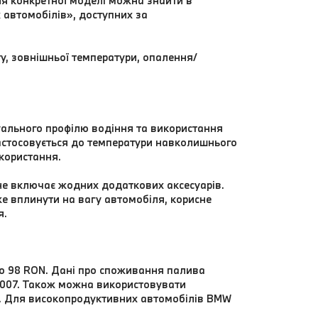
я конкретної моделі можна знайти в
 автомобілів», доступних за
у, зовнішньої температури, опалення/
уального профілю водіння та використання
стосовується до температури навколишнього
користання.
не включає жодних додаткових аксесуарів.
е вплинути на вагу автомобіля, корисне
я.
во 98 RON. Дані про споживання палива
2007. Також можна використовувати
N. Для високопродуктивних автомобілів BMW