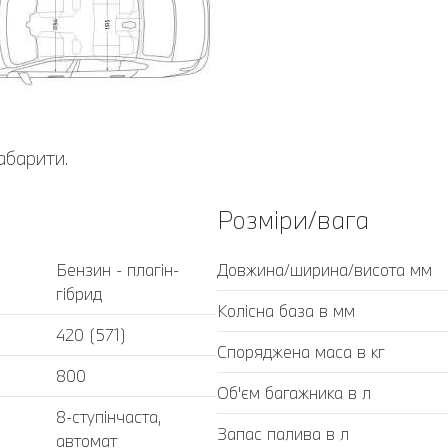
абарити.
Розміри/вага
Бензин - плагін-
Довжина/ширина/висота мм
гібрид
Колісна база в мм
420 (571)
Споряджена маса в кг
800
Об'єм багажника в л
8-ступінчаста,
Запас палива в л
автомат