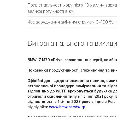
Приріст дальності ходу після 10 хвилин заря
великої потужності в км
Час заряджання змінним струмом 0–100 %, 
Витрата пального та викиди
BMW i7 M70 xDrive: споживання енергії, комбі
Показники продуктивності, споживання та вик
Офіційні дані щодо споживання палива, викид
встановленої процедури вимірювання та відпо
відповідно до WLTP, враховується будь-яке д
отримали схвалення типу з 1 січня 2021 року, 
відповідності з 1 січня 2023 року згідно з 
відвідайте
www.bmw.com/wltp