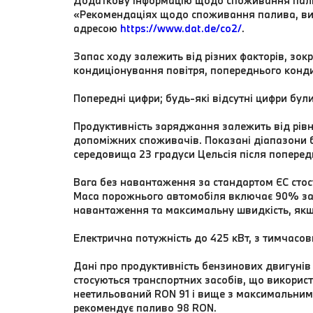
Додаткову інформацію щодо споживання палив
«Рекомендаціях щодо споживання палива, вик
адресою
https://www.dat.de/co2/
.
Запас ходу залежить від різних факторів, зок
кондиціонування повітря, попереднього конд
Попередні цифри; будь-які відсутні цифри були
Продуктивність заряджання залежить від рів
допоміжних споживачів. Показані діапазони 
середовища 23 градуси Цельсія після поперед
Вага без навантаження за стандартом ЄС стос
Маса порожнього автомобіля включає 90% зап
навантаження та максимальну швидкість, як
Електрична потужність до 425 кВт, з тимчасов
Дані про продуктивність бензинових двигунів
стосуються транспортних засобів, що викори
неетильований RON 91 і вище з максимальним
рекомендує паливо 98 RON.