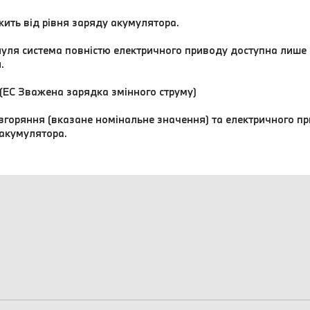
жить від рівня заряду акумулятора.
нуля система повністю електричного приводу доступна лише п
.
 (EC Зважена зарядка змінного струму)
згоряння (вказане номінальне значення) та електричного пр
 акумулятора.