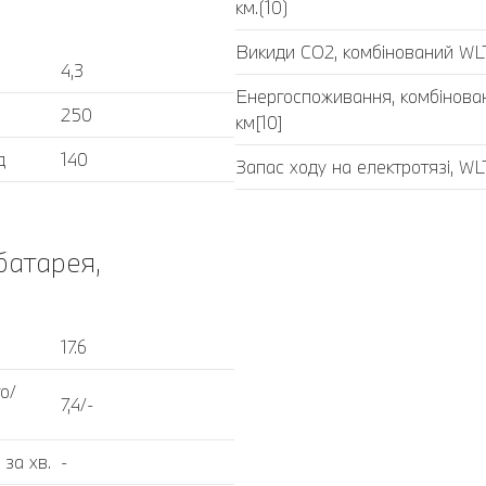
км.(10)
Викиди CO2, комбінований WLT
4,3
Енергоспоживання, комбінова
250
км[10]
д
140
Запас ходу на електротязі, WL
батарея,
17.6
о/
7,4/-
за хв.
-