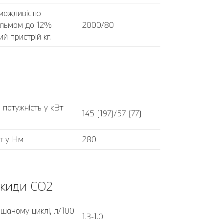
 можливістю
альмом до 12%
2000/80
й пристрій кг.
 потужність у кВт
145 (197)/57 (77)
т у Нм
280
икиди CO2
шаному циклі, л/100
1,3-1,0