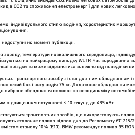
а та офіційних викидів CO2 нових легкових автомобілів дл
идів CO2 та споживання електроенергії для нових легкових
рема: індивідуального стилю водіння, характеристик маршрут
иціонування.
 недоступні на момент публікації.
ня заряду, температури навколишнього середовища, індивід
базуються на найкращому випадку WLTP. Час заряджання за
ньої поїздки та може відрізнятися залежно від поведінки ви
ується транспортного засобу зі стандартним обладнанням і 
овнений бак і вагу водія 75 кг. Додаткове обладнання мож
що вибране обладнання впливає на аеродинаміку автомобіл
им підвищенням потужності < 10 секунд до 485 кВт.
 стосуються транспортних засобів, що використовують пали
стовують еталонне паливо відповідно до Регламенту ЄС 715/
 вмістом етанолу 10% (E10). BMW рекомендує паливо 95 RO