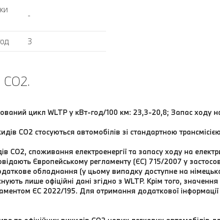
дки
-
год
3
 CO2.
нований цикл WLTP у кВт-год/100 км: 23,3-20,8; Запас ходу н
идів CO2 стосуються автомобілів зі стандартною трансмісією
ів CO2, споживання електроенергії та запасу ходу на електр
відають Європейському регламенту (ЄС) 715/2007 у застосовн
одаткове обладнання (у цьому випадку доступне на німецьком
існують лише офіційні дані згідно з WLTP. Крім того, значенн
Регламентом ЄС 2022/195. Для отримання додаткової інформац