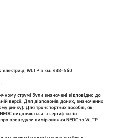
а електриці, WLTP в км: 488–560
.
ичному струмі були визначені відповідно до
ій версії. Для діапазонів даних, визначених
у ринку). Для транспортних засобів, які
я NEDC видаляються із сертифікатів
ії про процедури вимірювання NEDC та WLTP