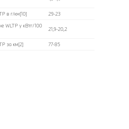
P в г/км[10]
29-23
не WLTP у кВтг/100
21,9-20,2
TP за км[2]
77-85