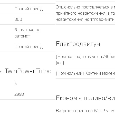
Опціонально поставляється з
Повний привід
причіпного навантаження, з г
800
навантаження на тягово-зчіпни
8-ступінчаста,
автомат
Електродвигун
Повний привід
(Номінальна) потужність/30 хв
(к.с.)
я TwinPower Turbo
(Номінальний) Крутний момен
6
2998
Економія палива/в
Витрата палива по WLTP у змі