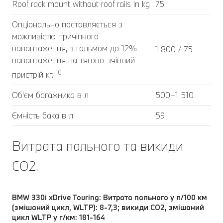
Roof rack mount without roof rails in kg
75
Опціонально поставляється з
можливістю причіпного
навантаження, з гальмом до 12%
1 800 / 75
навантаження на тягово-зчіпний
1
0
пристрій кг.
Об'єм багажника в л
500–1 510
Ємність бака в л
59
Витрата пального та викиди
CO2.
BMW 330i xDrive Touring: Витрата пального у л/100 км
(змішаний цикл, WLTP): 8-7,3; викиди CO2, змішаний
цикл WLTP у г/км: 181-164