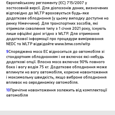
Європейському регламенту (ЄС) 715/2007 у
застосовній версії. Для діапазонів даних, визначених
відповідно до WLTP враховується будь-яке
додаткове обладнання (у цьому випадку доступне на
ринку Німеччини). Для транспортних засобів, які
отримали схвалення типу з 1 січня 2021 року, існують
лише офіційні дані згідно з WLTP. Для отримання
додаткової інформації про процедури вимірювання
NEDC та WLTP відвідайте www.bmw.com/wltp
9
Споряджена маса EC відноситься до автомобіля зі
стандартним обладнанням і не включає які-небудь
додаткові опції. Власна маса включає 90% повного
бака і вагу водія 75 кг. Додаткове обладнання може
вплинути на вагу автомобіля, корисне навантаження
і максимальну швидкість, якщо вибране обладнання
впливає на аеродинаміку автомобіля.
10
Причіпне навантаження залежить від комплектації
автомобіля