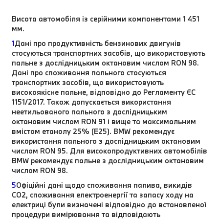
Висота автомобіля із серійними компонентами 1 451
мм.
1
Дані про продуктивність бензинових двигунів
стосуються транспортних засобів, що використовують
пальне з дослідницьким октановим числом RON 98.
Дані про споживання пального стосуються
транспортних засобів, що використовують
високоякісне пальне, відповідно до Регламенту ЄС
1151/2017. Також допускається використання
неетильованого пального з дослідницьким
октановим числом RON 91 і вище та максимальним
вмістом етанолу 25% (E25). BMW рекомендує
використання пального з дослідницьким октановим
числом RON 95. Для високопродуктивних автомобілів
BMW рекомендує пальне з дослідницьким октановим
числом RON 98.
5
Офіційні дані щодо споживання палива, викидів
CO2, споживання електроенергії та запасу ходу на
електриці були визначені відповідно до встановленої
процедури вимірювання та відповідають