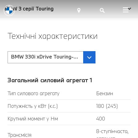
BMW 3 серії Touring
Технічні характеристики
BMW 330i xDrive Touring-Трансмісія Steptronic Spo
Загальний силовий агрегат 1
Тип силового агрегату
Бензин
Потужність у кВт (к.с.)
180 (245)
Крутний момент у Нм
400
8-ступінчаста,
Трансмісія