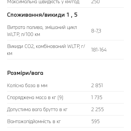
Максимальна швидкість у км/год
250
Споживання/викиди 1 , 5
Витрата палива, змішаний цикл
8-7,3
WLTP, л/100 км
Викиди CO2, комбінований WLTP, г/
181-164
км
Розміри/вага
Колісна база в мм
2 851
Споряджена маса в кг (9)
1 735
Допустима вага брутто в кг
2 255
Вантажопідйомність в кг
595