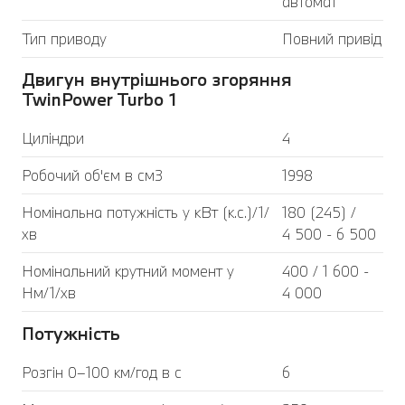
автомат
Тип приводу
Повний привід
Двигун внутрішнього згоряння
TwinPower Turbo 1
Циліндри
4
Робочий об'єм в см3
1998
Номінальна потужність у кВт (к.с.)/1/
180 (245) /
хв
4 500 - 6 500
Номінальний крутний момент у
400 / 1 600 -
Нм/1/хв
4 000
Потужність
Розгін 0–100 км/год в с
6