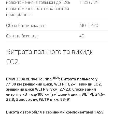
навантаження, з гальмом до 12%
1 500 / 75
навантаження на тягово-зчіпний
пристрій кг.
10
Об'єм багажника в л
410–1 420
Ємність бака в л
40
Витрата пального та викиди
CO2.
[1][2]
BMW 330e xDrive Touring
: Витрата пального у
л/100 км (змішаний цикл, WLTP): 1,2–1; викиди CO2,
змішаний цикл WLTP у г/км: 27-23; Споживання
енергії у кВт⋅год/100 км (змішаний цикл, WLTP): 24,6–
22,8; Запас ходу, WLTP в км: 83-91
Висота автомобіля з серійними компонентами 1 459