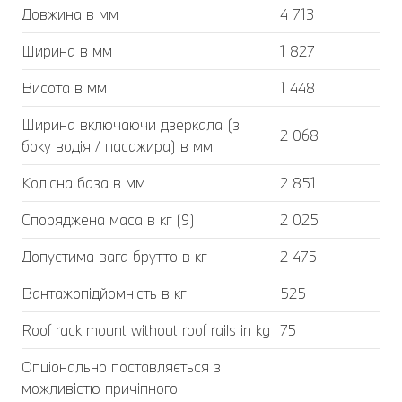
Довжина в мм
4 713
Ширина в мм
1 827
Висота в мм
1 448
Ширина включаючи дзеркала (з
2 068
боку водія / пасажира) в мм
Колісна база в мм
2 851
Споряджена маса в кг (9)
2 025
Допустима вага брутто в кг
2 475
Вантажопідйомність в кг
525
Roof rack mount without roof rails in kg
75
Опціонально поставляється з
можливістю причіпного