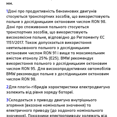
мм.
1
Дані про продуктивність бензинових двигунів
стосуються транспортних засобів, що використовують
пальне з дослідницьким октановим числом RON 98.
Дані про споживання пального стосуються
транспортних засобів, що використовують
високоякісне пальне, відповідно до Регламенту ЄС
1151/2017. Також допускається використання
неетильованого пального з дослідницьким
октановим числом RON 91 і вище та максимальним
вмістом етанолу 25% (E25). BMW рекомендує
використання пального з дослідницьким октановим
числом RON 95. Для високопродуктивних автомобілів
BMW рекомендує пальне з дослідницьким октановим
числом RON 98.
2
Для плагін-гібридів характеристики електродвигуна
залежить від рівня заряду батареї.
3
Складається з приводу двигуна внутрішнього
згоряння (вказане номінальне значення) та
електричного приводу (до заданого номінального
значення). Показники електроприводу залежать від