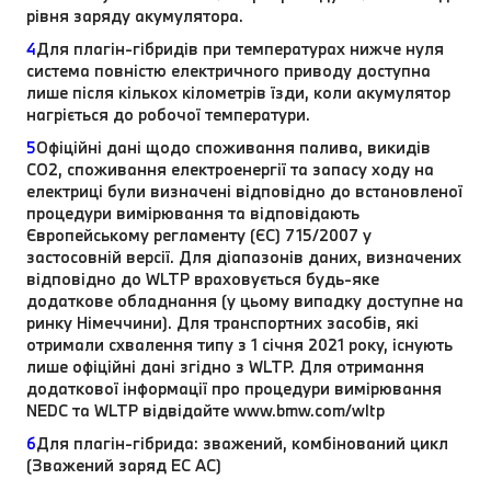
рівня заряду акумулятора.
4
Для плагін-гібридів при температурах нижче нуля
система повністю електричного приводу доступна
лише після кількох кілометрів їзди, коли акумулятор
нагріється до робочої температури.
5
Офіційні дані щодо споживання палива, викидів
CO2, споживання електроенергії та запасу ходу на
електриці були визначені відповідно до встановленої
процедури вимірювання та відповідають
Європейському регламенту (ЄС) 715/2007 у
застосовній версії. Для діапазонів даних, визначених
відповідно до WLTP враховується будь-яке
додаткове обладнання (у цьому випадку доступне на
ринку Німеччини). Для транспортних засобів, які
отримали схвалення типу з 1 січня 2021 року, існують
лише офіційні дані згідно з WLTP. Для отримання
додаткової інформації про процедури вимірювання
NEDC та WLTP відвідайте www.bmw.com/wltp
6
Для плагін-гібрида: зважений, комбінований цикл
(Зважений заряд EC AC)