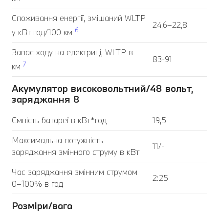
Споживання енергії, змішаний WLTP
24,6–22,8
6
у кВт-год/100 км
Запас ходу на електриці, WLTP в
83-91
7
км
Акумулятор високовольтний/48 вольт,
заряджання 8
Ємність батареї в кВт*год
19,5
Максимальна потужність
11/-
заряджання змінного струму в кВт
Час заряджання змінним струмом
2:25
0–100% в год
Розміри/вага