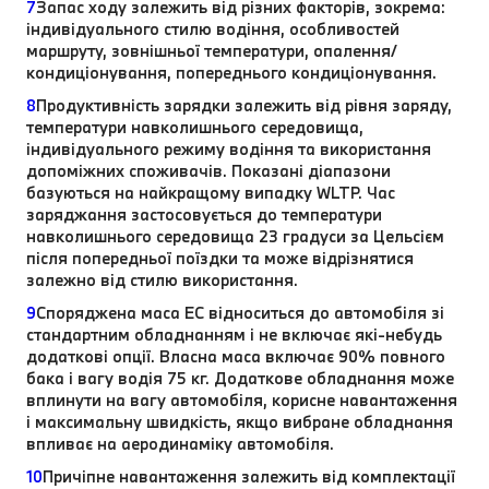
7
Запас ходу залежить від різних факторів, зокрема:
індивідуального стилю водіння, особливостей
маршруту, зовнішньої температури, опалення/
кондиціонування, попереднього кондиціонування.
8
Продуктивність зарядки залежить від рівня заряду,
температури навколишнього середовища,
індивідуального режиму водіння та використання
допоміжних споживачів. Показані діапазони
базуються на найкращому випадку WLTP. Час
заряджання застосовується до температури
навколишнього середовища 23 градуси за Цельсієм
після попередньої поїздки та може відрізнятися
залежно від стилю використання.
9
Споряджена маса EC відноситься до автомобіля зі
стандартним обладнанням і не включає які-небудь
додаткові опції. Власна маса включає 90% повного
бака і вагу водія 75 кг. Додаткове обладнання може
вплинути на вагу автомобіля, корисне навантаження
і максимальну швидкість, якщо вибране обладнання
впливає на аеродинаміку автомобіля.
10
Причіпне навантаження залежить від комплектації