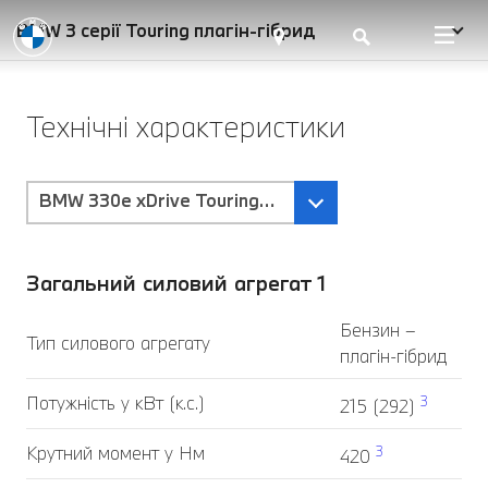
BMW 3 серії Touring плагін-гібрид
Технічні характеристики
BMW 330e xDrive Touring-Трансмісія Steptronic Spo
Загальний силовий агрегат 1
Бензин –
Тип силового агрегату
плагін-гібрид
Потужність у кВт (к.с.)
3
215 (292)
Крутний момент у Нм
3
420