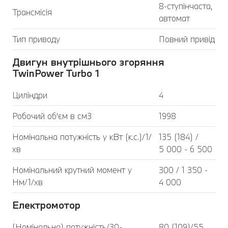
8-ступінчаста,
Трансмісія
автомат
Тип приводу
Повний привід
Двигун внутрішнього згоряння
TwinPower Turbo 1
Циліндри
4
Робочий об'єм в см3
1998
Номінальна потужність у кВт (к.с.)/1/
135 (184) /
хв
5 000 - 6 500
Номінальний крутний момент у
300 / 1 350 -
Нм/1/хв
4 000
Електромотор
(Номінальна) потужність/30-
80 (109)/55