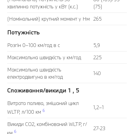
хвилинна потужність у кВт (к.с.)
(75)
(Номінальний) крутний момент у Нм
265
Потужність
Розгін 0–100 км/год в с
5,9
Максимальна швидкість у км/год
225
Максимальна швидкість
140
електродвигуна в км/год
Споживання/викиди 1 , 5
Витрата палива, змішаний цикл
1,2–1
6
WLTP, л/100 км
Викиди CO2, комбінований WLTP, г/
27-23
6
км