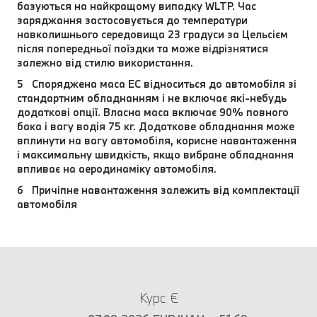
базуються на найкращому випадку WLTP. Час
заряджання застосовується до температури
навколишнього середовища 23 градуси за Цельсієм
після попередньої поїздки та може відрізнятися
залежно від стилю використання.
5 Споряджена маса EC відноситься до автомобіля зі
стандартним обладнанням і не включає які-небудь
додаткові опції. Власна маса включає 90% повного
бака і вагу водія 75 кг. Додаткове обладнання може
вплинути на вагу автомобіля, корисне навантаження
і максимальну швидкість, якщо вибране обладнання
впливає на аеродинаміку автомобіля.
6 Причіпне навантаження залежить від комплектації
автомобіля
Курс €