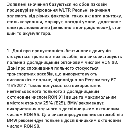
Заявлені значення базуються на обов'язковій
процедурі вимірювання WLTP. Реальні значення
залежать від різних факторів, таких як: вага вантажу,
стиль керування, маршрут, погодні умови, додаткове
електроспоживання (включно з кондиціонером), стан
шин та акумулятора.
1 Дані про продуктивність бензинових двигунів
стосуються транспортних засобів, що використовують
пальне з дослідницьким октановим числом RON 98.
Дані про споживання пального стосуються
транспортних засобів, що використовують
високоякісне пальне, відповідно до Регламенту ЄС
1151/2017. Також допускається використання
неетильованого пального з дослідницьким
октановим числом RON 91 і вище та максимальним
вмістом етанолу 25% (E25). BMW рекомендує
використання пального з дослідницьким октановим
числом RON 95. Для високопродуктивних автомобілів
BMW рекомендує пальне з дослідницьким октановим
числом RON 98.