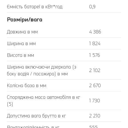
Ємність батареї в кВт*год
0,9
Розміри/вага
Довжина в мм
4 386
Ширина в мм
1 824
Висота в мм
1 576
Ширина включаючи дзеркала (з
2 102
боку водія / пасажира) в мм
Колісна база в мм
2 670
Споряджена маса автомобіля в кг
1 730
(5)
Допустима вага брутто в кг
2 210
Вантажопідйомність в кг
555