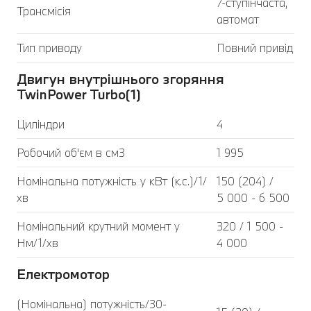
7-ступінчаста,
Трансмісія
автомат
Тип приводу
Повний привід
Двигун внутрішнього згоряння
TwinPower Turbo(1)
Циліндри
4
Робочий об'єм в см3
1 995
Номінальна потужність у кВт (к.с.)/1/
150 (204) /
хв
5 000 - 6 500
Номінальний крутний момент у
320 / 1 500 -
Нм/1/хв
4 000
Електромотор
(Номінальна) потужність/30-