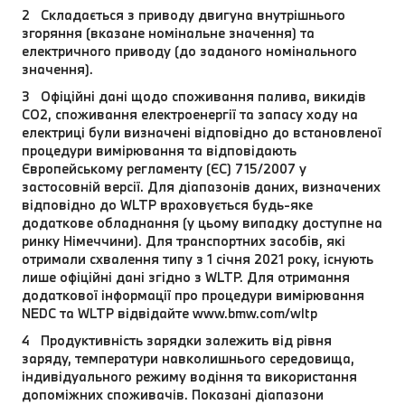
2 Складається з приводу двигуна внутрішнього
згоряння (вказане номінальне значення) та
електричного приводу (до заданого номінального
значення).
3 Офіційні дані щодо споживання палива, викидів
CO2, споживання електроенергії та запасу ходу на
електриці були визначені відповідно до встановленої
процедури вимірювання та відповідають
Європейському регламенту (ЄС) 715/2007 у
застосовній версії. Для діапазонів даних, визначених
відповідно до WLTP враховується будь-яке
додаткове обладнання (у цьому випадку доступне на
ринку Німеччини). Для транспортних засобів, які
отримали схвалення типу з 1 січня 2021 року, існують
лише офіційні дані згідно з WLTP. Для отримання
додаткової інформації про процедури вимірювання
NEDC та WLTP відвідайте www.bmw.com/wltp
4 Продуктивність зарядки залежить від рівня
заряду, температури навколишнього середовища,
індивідуального режиму водіння та використання
допоміжних споживачів. Показані діапазони