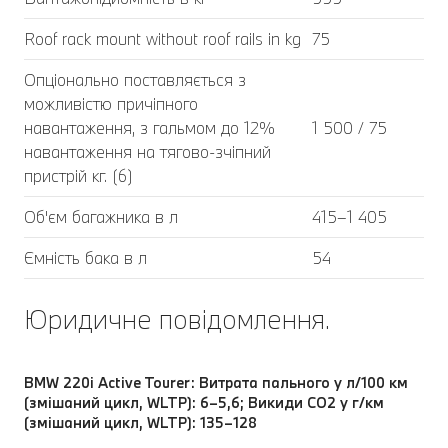
Roof rack mount without roof rails in kg
75
Опціонально поставляється з
можливістю причіпного
навантаження, з гальмом до 12%
1 500 / 75
навантаження на тягово-зчіпний
пристрій кг. (6)
Об'єм багажника в л
415–1 405
Ємність бака в л
54
Юридичне повідомлення.
BMW 220i Active Tourer: Витрата пального у л/100 км
(змішаний цикл, WLTP): 6–5,6; Викиди СО2 у г/км
(змішаний цикл, WLTP): 135–128