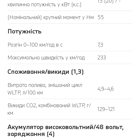
15 (20) / -
хвилинна потужність у кВт (к.с.)
(Номінальний) крутний момент у Нм
55
Потужність
Розгін 0–100 км/год в с
7,3
Максимальна швидкість у км/год
233
Споживання/викиди (1,3)
Витрата палива, змішаний цикл
4,9–4,6
WLTP, л/100 км
Викиди CO2, комбінований WLTP, г/
129–121
км
Акумулятор високовольтний/48 вольт,
заряджання (4)