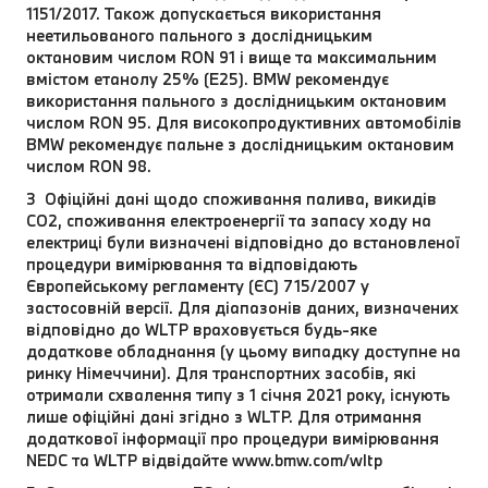
1151/2017. Також допускається використання
неетильованого пального з дослідницьким
октановим числом RON 91 і вище та максимальним
вмістом етанолу 25% (E25). BMW рекомендує
використання пального з дослідницьким октановим
числом RON 95. Для високопродуктивних автомобілів
BMW рекомендує пальне з дослідницьким октановим
числом RON 98.
3 Офіційні дані щодо споживання палива, викидів
CO2, споживання електроенергії та запасу ходу на
електриці були визначені відповідно до встановленої
процедури вимірювання та відповідають
Європейському регламенту (ЄС) 715/2007 у
застосовній версії. Для діапазонів даних, визначених
відповідно до WLTP враховується будь-яке
додаткове обладнання (у цьому випадку доступне на
ринку Німеччини). Для транспортних засобів, які
отримали схвалення типу з 1 січня 2021 року, існують
лише офіційні дані згідно з WLTP. Для отримання
додаткової інформації про процедури вимірювання
NEDC та WLTP відвідайте www.bmw.com/wltp