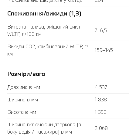
Споживання/викиди (1,3)
Витрата палива, змішаний цикл
7–6,5
WLTP, л/100 км
Викиди CO2, комбінований WLTP, г/
159–145
км
Розміри/вага
Довжина в мм
4 537
Ширина в мм
1 838
Висота в мм
1 390
Ширина включаючи дзеркала (з
2 068
боку водія / пасажира) в мм