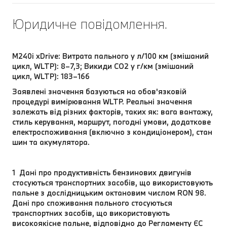
Юридичне повідомлення.
M240i xDrive: Витрата пального у л/100 км (змішаний
цикл, WLTP): 8–7,3; Викиди СО2 у г/км (змішаний
цикл, WLTP): 183–166
Заявлені значення базуються на обов'язковій
процедурі вимірювання WLTP. Реальні значення
залежать від різних факторів, таких як: вага вантажу,
стиль керування, маршрут, погодні умови, додаткове
електроспоживання (включно з кондиціонером), стан
шин та акумулятора.
1 Дані про продуктивність бензинових двигунів
стосуються транспортних засобів, що використовують
пальне з дослідницьким октановим числом RON 98.
Дані про споживання пального стосуються
транспортних засобів, що використовують
високоякісне пальне, відповідно до Регламенту ЄС