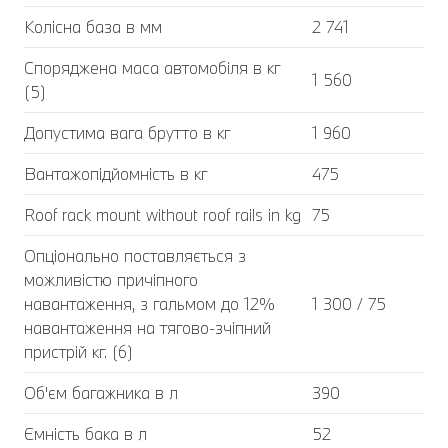
Колісна база в мм
2 741
Споряджена маса автомобіля в кг
1 560
(5)
Допустима вага брутто в кг
1 960
Вантажопідйомність в кг
475
Roof rack mount without roof rails in kg
75
Опціонально поставляється з
можливістю причіпного
навантаження, з гальмом до 12%
1 300 / 75
навантаження на тягово-зчіпний
пристрій кг. (6)
Об'єм багажника в л
390
Ємність бака в л
52