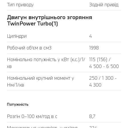
Тип приводу
Задній привід
Двигун внутрішнього згоряння
TwinPower Turbo(1)
Циліндри
4
Робочий об'єм в см3
1998
Номінальна потужність у кВт (к.с.)/1/
115 (156) /
хв
4 500 - 6 500
Номінальний крутний момент у
250 / 1 300 -
Нм/1/хв
4 300
Потужність
Розгін 0–100 км/год в с
8,7
Максимальна швидкість у км/год
224