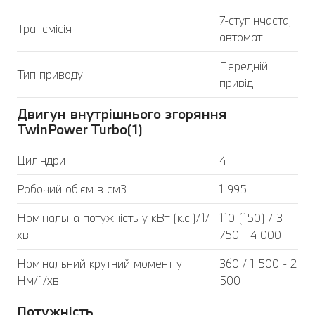
7-ступінчаста,
Трансмісія
автомат
Передній
Тип приводу
привід
Двигун внутрішнього згоряння
TwinPower Turbo(1)
Циліндри
4
Робочий об'єм в см3
1 995
Номінальна потужність у кВт (к.с.)/1/
110 (150) / 3
хв
750 - 4 000
Номінальний крутний момент у
360 / 1 500 - 2
Нм/1/хв
500
Потужність