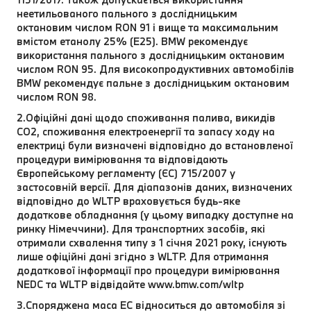
неетильованого пального з дослідницьким
октановим числом RON 91 і вище та максимальним
вмістом етанолу 25% (E25). BMW рекомендує
використання пального з дослідницьким октановим
числом RON 95. Для високопродуктивних автомобілів
BMW рекомендує пальне з дослідницьким октановим
числом RON 98.
2.Офіційні дані щодо споживання палива, викидів
CO2, споживання електроенергії та запасу ходу на
електриці були визначені відповідно до встановленої
процедури вимірювання та відповідають
Європейському регламенту (ЄС) 715/2007 у
застосовній версії. Для діапазонів даних, визначених
відповідно до WLTP враховується будь-яке
додаткове обладнання (у цьому випадку доступне на
ринку Німеччини). Для транспортних засобів, які
отримали схвалення типу з 1 січня 2021 року, існують
лише офіційні дані згідно з WLTP. Для отримання
додаткової інформації про процедури вимірювання
NEDC та WLTP відвідайте www.bmw.com/wltp
3.Споряджена маса EC відноситься до автомобіля зі