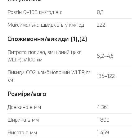
Розгін 0–100 км/год в с
8,3
Максимальна швидкість у км/год
222
Споживання/викиди (1),(2)
Витрата палива, змішаний цикл
5,2–4,6
WLTP, л/100 км
Викиди CO2, комбінований WLTP, г/
136–122
км
Розміри/вага
Довжина в мм
4 361
Ширина в мм
1 800
Висота в мм
1 459