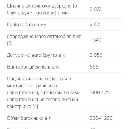
Ширина включаючи дзеркала (з
2 072
боку водія / пасажира) в мм
Колісна база в мм
2 670
Споряджена маса автомобіля в кг
1 540
(3)
Допустима вага брутто в кг
2 050
Вантажопідйомність в кг
585
Опціонально поставляється з
можливістю причіпного
навантаження, з гальмом до 12%
1300 / 75
навантаження на тягово-зчіпний
пристрій кг. (4)
Об'єм багажника в л
380–1 200