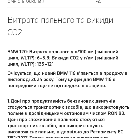
Ємність бака в л
49
Витрата пального та викиди
CO2.
BMW 120: Витрата пального у л/100 км (змішаний
цикл, WLTP): 6–5,3; Викиди CO2 у г/км (змішаний
цикл, WLTP): 135–121
Очікується, що новий BMW 116 з'явиться в продажу в
листопаді 2024 року. Тому цифри для BMW 116 є
попередніми і ще не підтверджені офіційно.
1.Дані про продуктивність бензинових двигунів
стосуються транспортних засобів, що використовують
пальне з дослідницьким октановим числом RON 98.
Дані про споживання пального стосуються
транспортних засобів, що використовують
високоякісне пальне, відповідно до Регламенту ЄС
1151/2017. Також допускається використання