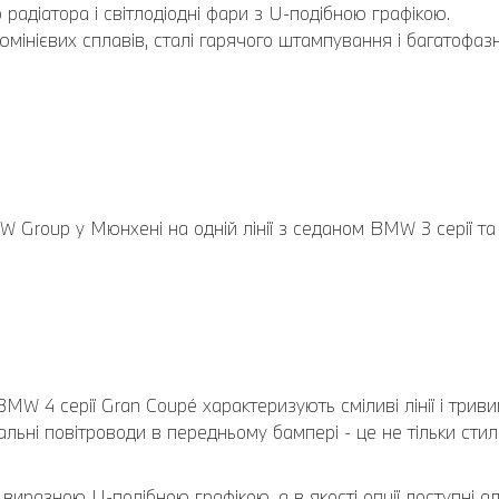
адіатора і світлодіодні фари з U-подібною графікою.
мінієвих сплавів, сталі гарячого штампування і багатофазно
 Group у Мюнхені на одній лінії з седаном BMW 3 серії т
W 4 серії Gran Coupé характеризують сміливі лінії і трив
льні повітроводи в передньому бампері - це не тільки сти
з виразною U-подібною графікою, а в якості опції доступні а