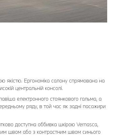
ою якістю. Ергономіка салону спрямована на
сокій центральній консолі.
лавіша електронного стоянкового гальма, а
редньому ряду, в той час як задні пасажири
атково доступна оббивка шкірою Vernasca,
вним швом або з контрастним швом синього