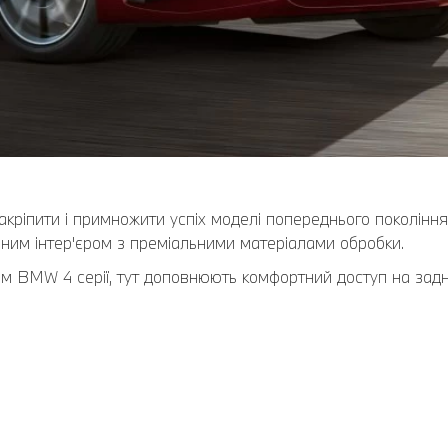
кріпити і примножити успіх моделі попереднього поколінн
им інтер'єром з преміальними матеріалами обробки.
 BMW 4 серії, тут доповнюють комфортний доступ на задній