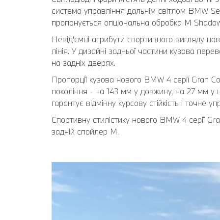
система управління дальнім світлом BMW Sele
пропонується опціональна обробка M Shadow L
Невід'ємні атрибути спортивного вигляду но
лінія. У дизайні задньої частини кузова перев
на задніх дверях.
Пропорції кузова нового BMW 4 серії Gran C
покоління - на 143 мм у довжину, на 27 мм у
гарантує відмінну курсову стійкість і точне уп
Спортивну стилістику нового BMW 4 серії Gra
задній спойлер М.