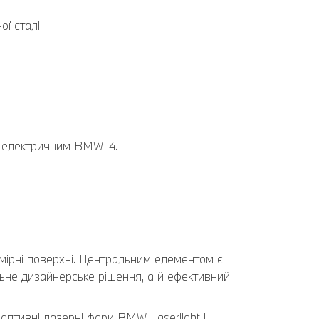
ї сталі.
а електричним BMW i4.
имірні поверхні. Центральним елементом є
льне дизайнерське рішення, а й ефективний
даптивні лазерні фари BMW Laserlight і