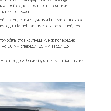
х водіїв. Для обох варіантів оптики
мнених поверхонь.
рей з втопленими ручками і потужна плечова
тлодіодні ліхтарі і виражена кромка спойлера
томобіль став крупнішим, ніж попереднє
я на 50 мм спереду і 29 мм ззаду, що
м від 18 до 20 дюймів, а також опціональний