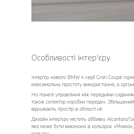
Особливості інтер’єру.
Інтер'єр нового BMW 4 серії Gran Coupé гар
максимальну простоту використання, а органи
На панелі управління між передніми сидіння
також селектор коробки передач. Збільшений
відчувають простір в області ніг.
Дизайн інтер'єру містить оббивку Alcantara/
яка може бути виконана в кольорах «Мокка»,
кольору.