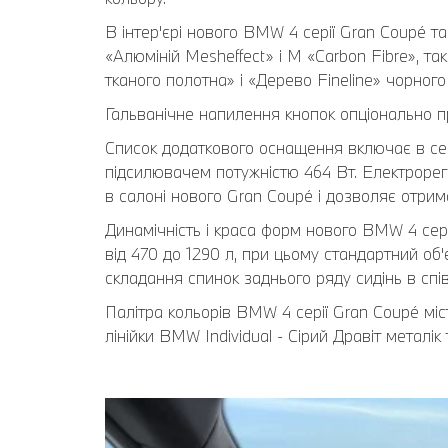
В інтер'єрі нового BMW 4 серії Gran Coupé 
«Алюміній Mesheffect» і M «Carbon Fibre», т
тканого полотна» і «Дерево Fineline» чорног
Гальванічне напилення кнопок опціонально п
Список додаткового оснащення включає в се
підсилювачем потужністю 464 Вт. Електрорегу
в салоні нового Gran Coupé і дозволяє отрима
Динамічність і краса форм нового BMW 4 сер
від 470 до 1290 л, при цьому стандартний об'
складання спинок заднього ряду сидінь в спів
Палітра кольорів BMW 4 серії Gran Coupé міс
лінійки BMW Individual - Сірий Дравіт металік 