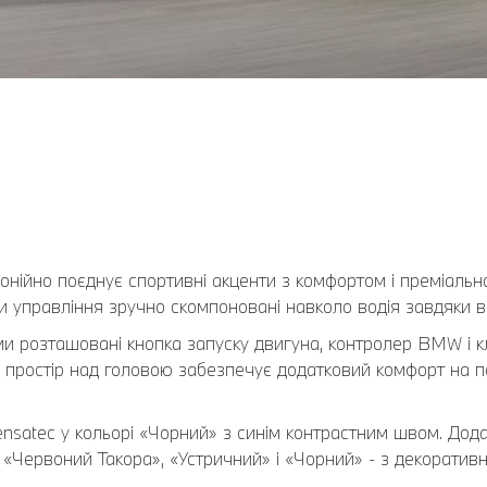
монійно поєднує спортивні акценти з комфортом і преміальн
 управління зручно скомпоновані навколо водія завдяки ви
ми розташовані кнопка запуску двигуна, контролер BMW і к
 простір над головою забезпечує додатковий комфорт на пе
Sensatec у кольорі «Чорний» з синім контрастним швом. Дод
 «Червоний Такора», «Устричний» і «Чорний» - з декорати