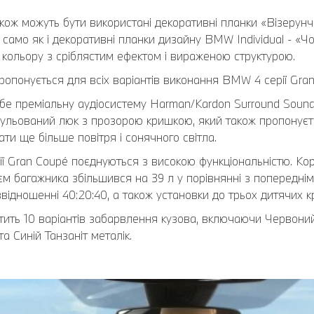
також можуть бути використані декоративні планки «Візерун
ак само як і декоративні планки дизайну BMW Individual - «
о кольору з сріблястим ефектом і вираженою структурою.
ропонується для всіх варіантів виконання BMW 4 серії Gran
бе преміальну аудіосистему Harman/Kardon Surround Sound
льований люк з прозорою кришкою, який також пропонується
ти ще більше повітря і сонячного світла.
ії Gran Coupé поєднуються з високою функціональністю. Ко
єм багажника збільшився на 39 л у порівнянні з попереднім 
відношенні 40:20:40, а також установки до трьох дитячих к
тить 10 варіантів забарвлення кузова, включаючи Червоний
та Синій Танзаніт металік.