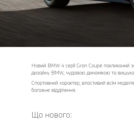
Новий BMW 4 серії Gran Coupé покликаний за
дизайну BMW, чудовою динамікою та вишукан
Спортивний характер, властивий всім моделям
багажне відділення.
Що нового: