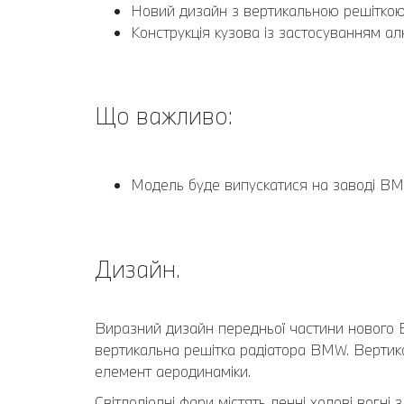
Новий дизайн з вертикальною решіткою р
Конструкція кузова із застосуванням алю
Що важливо:
Модель буде випускатися на заводі BMW
Дизайн.
Виразний дизайн передньої частини нового BM
вертикальна решітка радіатора BMW. Вертика
елемент аеродинаміки.
Світлодіодні фари містять денні ходові вогні 