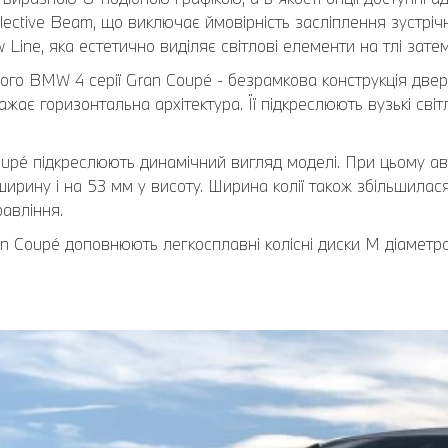
ctive Beam, що виключає ймовірність засліплення зустрічни
ine, яка естетично виділяє світлові елементи на тлі зате
вого BMW 4 серії Gran Coupé - безрамкова конструкція две
ажає горизонтальна архітектура. Її підкреслюють вузькі сві
oupé підкреслюють динамічний вигляд моделі. При цьому ав
 ширину і на 53 мм у висоту. Ширина колії також збільшилас
равління.
n Coupé доповнюють легкосплавні колісні диски М діаметро