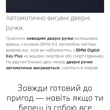
Автоматично висувні дверні
ручки.
Практично
невидимі дверні ручки
розташовані
врівень з кузовом BMW iX3. Автомобіль миттєво
виявляє вас, коли ви наближаєтесь з
BMW Digital
Key Plus
на вашому смартфоні або смарт‑годиннику.
На відстані близько двох метрів
дверні ручки
автоматично висуваються
і світяться в темряві.
Завжди готовий до
пригод — навіть якщо ти
береш із собою все