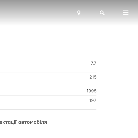
7,7
215
1995
197
ктації автомобіля