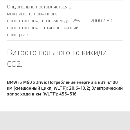
Опціонально поставляється з
можливістю причіпного
навантаження, з гальмом до 12%
2000 / 80
навантаження на тягово-зчіпний
пристрій кг.
Витрата пального та викиди
CO2.
BMW i5 M60 xDrive: Потребление энергии в кВт·ч/100
км (смешанный цикл, WLTP): 20.6–18.2; Электрический
запас хода в км (WLTP): 455–516