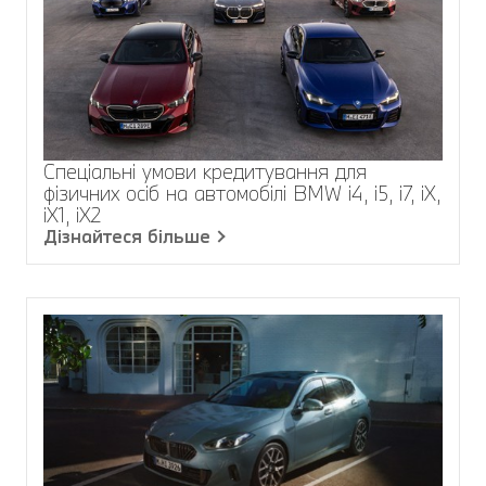
Спеціальні умови кредитування для
фізичних осіб на автомобілі BMW i4, i5, i7, iХ,
iХ1, iХ2
Дізнайтеся більше